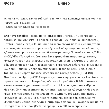
Фото
Видео
Условия использования веб-сайта и политика конфиденциальности и
персональных данных
Политика использования cookies
Для читателей:
В России признаны экстремистскими и запрещены
организации ФБК (Фонд борьбы с коррупцией, признан иноагентом),
Штабы Навального, «Национал-большевистская партия», «Свидетели
Иеговы», «Армия воли народа», «Русский общенациональный союз»,
«Движение против нелегальной иммиграции», «Правый сектор», УНА-
УНСО, УПА, «Тризуб им. Степана Бандеры», «Мизантропик дивижн»,
«Меджлис крымскотатарского народа», движение «Артподготовка»,
общероссийская политическая партия «Воля», АУЕ, батальоны «Азов» и
«Айдар». Признаны террористическими и запрещены: «Движение
Талибан», «Имарат Кавказ», «Исламское государство» (ИГ, ИГИЛ),
Джебхад-ан-Нусра, «АУМ Синрике», «Братья-мусульмане», «Аль-Каида в
странах исламского Магриба», «Сеть», «Колумбайн». В РФ признана
нежелательной деятельность «Открытой России», издания «Проект
Медиа». СМИ-иноагентами признаны: телеканал «Дождь», «Медуза»,
«Важные истории», «Голос Америки», радио «Свобода», The Insider,
«Медиазона», ОВД-инфо. Иноагентами признаны общество/центр
«Мемориал», «Аналитический Центр Юрия Левады», Сахаровский центр.
Instagram и Facebook (Metа) запрещены в РФ за экстремизм.