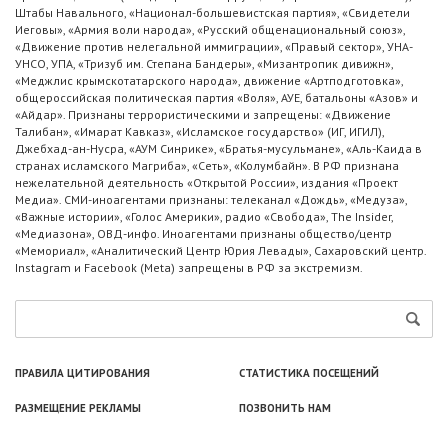
Штабы Навального, «Национал-большевистская партия», «Свидетели
Иеговы», «Армия воли народа», «Русский общенациональный союз»,
«Движение против нелегальной иммиграции», «Правый сектор», УНА-
УНСО, УПА, «Тризуб им. Степана Бандеры», «Мизантропик дивижн»,
«Меджлис крымскотатарского народа», движение «Артподготовка»,
общероссийская политическая партия «Воля», АУЕ, батальоны «Азов» и
«Айдар». Признаны террористическими и запрещены: «Движение
Талибан», «Имарат Кавказ», «Исламское государство» (ИГ, ИГИЛ),
Джебхад-ан-Нусра, «АУМ Синрике», «Братья-мусульмане», «Аль-Каида в
странах исламского Магриба», «Сеть», «Колумбайн». В РФ признана
нежелательной деятельность «Открытой России», издания «Проект
Медиа». СМИ-иноагентами признаны: телеканал «Дождь», «Медуза»,
«Важные истории», «Голос Америки», радио «Свобода», The Insider,
«Медиазона», ОВД-инфо. Иноагентами признаны общество/центр
«Мемориал», «Аналитический Центр Юрия Левады», Сахаровский центр.
Instagram и Facebook (Metа) запрещены в РФ за экстремизм.
ПРАВИЛА ЦИТИРОВАНИЯ
СТАТИСТИКА ПОСЕЩЕНИЙ
РАЗМЕЩЕНИЕ РЕКЛАМЫ
ПОЗВОНИТЬ НАМ