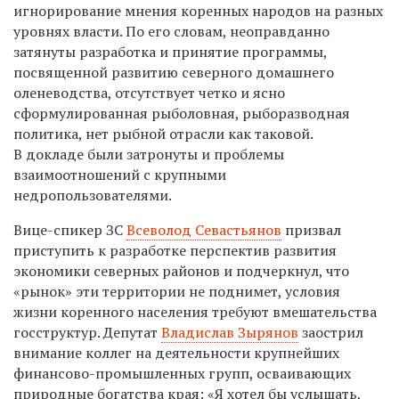
игнорирование мнения коренных народов на разных
уровнях власти. По его словам, неоправданно
затянуты разработка и принятие программы,
посвященной развитию северного домашнего
оленеводства, отсутствует четко и ясно
сформулированная рыболовная, рыборазводная
политика, нет рыбной отрасли как таковой.
В докладе были затронуты и проблемы
взаимоотношений с крупными
недропользователями.
Вице-спикер ЗС
Всеволод Севастьянов
призвал
приступить к разработке перспектив развития
экономики северных районов и подчеркнул, что
«рынок» эти территории не поднимет, условия
жизни коренного населения требуют вмешательства
госструктур. Депутат
Владислав Зырянов
заострил
внимание коллег на деятельности крупнейших
финансово-промышленных групп, осваивающих
природные богатства края: «Я хотел бы услышать,