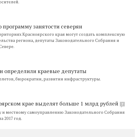
осителей.
ю программу занятости северян
рриториях Красноярского края могут создать комплексную
ельства региона, депутаты Законодательного Собрания и
Севере.
н определили краевые депутаты
релетов, бюрократии, развитии инфраструктуры.
оярском крае выделят больше 1 млрд рублей
7
ву и местному самоуправлению Законодательного Собрания
 2017 год.