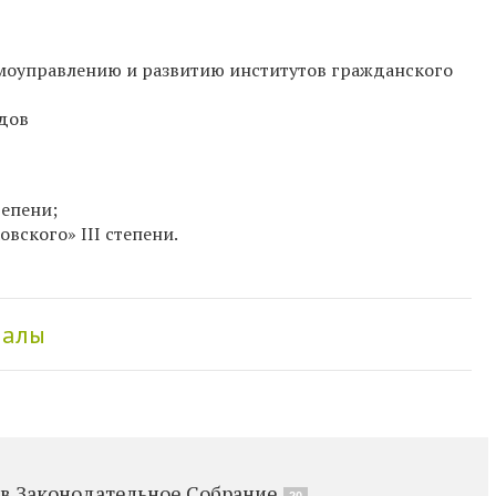
амоуправлению и развитию институтов гражданского
дов
тепени;
вского» III степени.
иалы
 в Законодательное Собрание
20