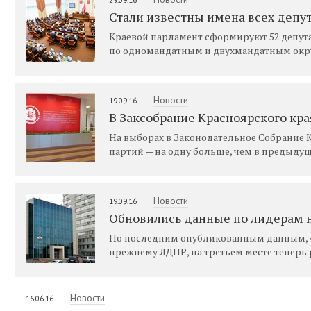
Стали известны имена всех депут
Краевой парламент сформируют 52 депутат
по одномандатным и двухмандатным окр
Новости
19.09.16
В Заксобрание Красноярского кр
На выборах в Законодательное Собрание 
партий — на одну больше, чем в предыдущ
Новости
19.09.16
Обновились данные по лидерам н
По последним опубликованным данным, «Е
прежнему ЛДПР, на третьем месте теперь
Новости
16.06.16