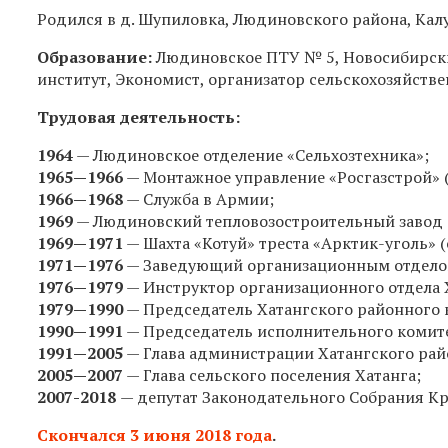
Родился в д. Шупиловка, Людиновского района, Кал
Образование:
Людиновское ПТУ № 5, Новосибирск
институт, Экономист, организатор сельскохозяйств
Трудовая деятельность:
1964
— Людиновское отделение «Сельхозтехника»;
1965—1966
— Монтажное управление «Росгазстрой» (
1966—1968
— Служба в Армии;
1969
— Людиновский тепловозостроительный завод (
1969—1971
— Шахта «Котуй» треста «Арктик-уголь» (
1971—1976
— Заведующий организационным отдело
1976—1979
— Инструктор организационного отдела 
1979—1990
— Председатель Хатангского районного к
1990—1991
— Председатель исполнительного комитет
1991—2005
— Глава администрации Хатангского рай
2005—2007
— Глава сельского поселения Хатанга;
2007-2018
— депутат Законодательного Собрания Кр
Скончался 3 июня 2018 года
.