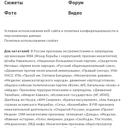
Сюжеты
Форум
Фото
Видео
Условия использования веб-сайта и политика конфиденциальности и
персональных данных
Политика использования cookies
Для читателей:
В России признаны экстремистскими и запрещены
организации ФБК (Фонд борьбы с коррупцией, признан иноагентом),
Штабы Навального, «Национал-большевистская партия», «Свидетели
Иеговы», «Армия воли народа», «Русский общенациональный союз»,
«Движение против нелегальной иммиграции», «Правый сектор», УНА-
УНСО, УПА, «Тризуб им. Степана Бандеры», «Мизантропик дивижн»,
«Меджлис крымскотатарского народа», движение «Артподготовка»,
общероссийская политическая партия «Воля», АУЕ, батальоны «Азов» и
«Айдар». Признаны террористическими и запрещены: «Движение
Талибан», «Имарат Кавказ», «Исламское государство» (ИГ, ИГИЛ),
Джебхад-ан-Нусра, «АУМ Синрике», «Братья-мусульмане», «Аль-Каида в
странах исламского Магриба», «Сеть», «Колумбайн». В РФ признана
нежелательной деятельность «Открытой России», издания «Проект
Медиа». СМИ-иноагентами признаны: телеканал «Дождь», «Медуза»,
«Важные истории», «Голос Америки», радио «Свобода», The Insider,
«Медиазона», ОВД-инфо. Иноагентами признаны общество/центр