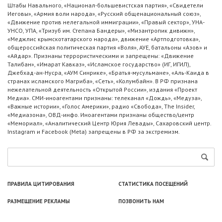
Штабы Навального, «Национал-большевистская партия», «Свидетели
Иеговы», «Армия воли народа», «Русский общенациональный союз»,
«Движение против нелегальной иммиграции», «Правый сектор», УНА-
УНСО, УПА, «Тризуб им. Степана Бандеры», «Мизантропик дивижн»,
«Меджлис крымскотатарского народа», движение «Артподготовка»,
общероссийская политическая партия «Воля», АУЕ, батальоны «Азов» и
«Айдар». Признаны террористическими и запрещены: «Движение
Талибан», «Имарат Кавказ», «Исламское государство» (ИГ, ИГИЛ),
Джебхад-ан-Нусра, «АУМ Синрике», «Братья-мусульмане», «Аль-Каида в
странах исламского Магриба», «Сеть», «Колумбайн». В РФ признана
нежелательной деятельность «Открытой России», издания «Проект
Медиа». СМИ-иноагентами признаны: телеканал «Дождь», «Медуза»,
«Важные истории», «Голос Америки», радио «Свобода», The Insider,
«Медиазона», ОВД-инфо. Иноагентами признаны общество/центр
«Мемориал», «Аналитический Центр Юрия Левады», Сахаровский центр.
Instagram и Facebook (Metа) запрещены в РФ за экстремизм.
ПРАВИЛА ЦИТИРОВАНИЯ
СТАТИСТИКА ПОСЕЩЕНИЙ
РАЗМЕЩЕНИЕ РЕКЛАМЫ
ПОЗВОНИТЬ НАМ