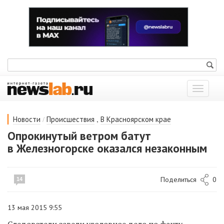
Показат
меню
/
,
Новости
Происшествия
В Красноярском крае
Опрокинутый ветром батут
в Железногорске оказался незаконным
Поделиться
0
14
13 мая 2015 9:55
Следователи завели уголовное дело по факту