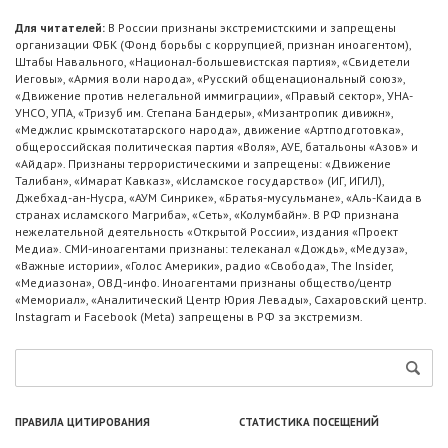
Для читателей:
В России признаны экстремистскими и запрещены
организации ФБК (Фонд борьбы с коррупцией, признан иноагентом),
Штабы Навального, «Национал-большевистская партия», «Свидетели
Иеговы», «Армия воли народа», «Русский общенациональный союз»,
«Движение против нелегальной иммиграции», «Правый сектор», УНА-
УНСО, УПА, «Тризуб им. Степана Бандеры», «Мизантропик дивижн»,
«Меджлис крымскотатарского народа», движение «Артподготовка»,
общероссийская политическая партия «Воля», АУЕ, батальоны «Азов» и
«Айдар». Признаны террористическими и запрещены: «Движение
Талибан», «Имарат Кавказ», «Исламское государство» (ИГ, ИГИЛ),
Джебхад-ан-Нусра, «АУМ Синрике», «Братья-мусульмане», «Аль-Каида в
странах исламского Магриба», «Сеть», «Колумбайн». В РФ признана
нежелательной деятельность «Открытой России», издания «Проект
Медиа». СМИ-иноагентами признаны: телеканал «Дождь», «Медуза»,
«Важные истории», «Голос Америки», радио «Свобода», The Insider,
«Медиазона», ОВД-инфо. Иноагентами признаны общество/центр
«Мемориал», «Аналитический Центр Юрия Левады», Сахаровский центр.
Instagram и Facebook (Metа) запрещены в РФ за экстремизм.
ПРАВИЛА ЦИТИРОВАНИЯ
СТАТИСТИКА ПОСЕЩЕНИЙ