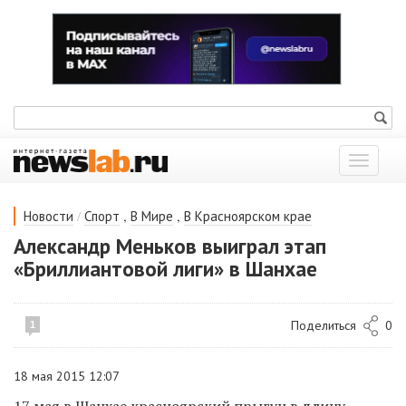
Показат
меню
/
,
,
Новости
Спорт
В Мире
В Красноярском крае
Александр Меньков выиграл этап
«Бриллиантовой лиги» в Шанхае
Поделиться
0
1
18 мая 2015 12:07
17 мая в Шанхае красноярский прыгун в длину