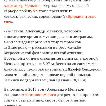
Александр Меньков
одержал восьмую в своей
карьере победу на этапе престижных
легкоатлетических соревнований «
Бриллиантовая
лига
».
«24-летний Александр Меньков, которого
в последнее время замучили различные травмы,
в Китае выдал серию из четырех прыжков
за 8 метров», — рассказали в пресс-службе
Всероссийской федерации легкой атлетики.
Победной для него стала пятая попытка, в которой
Меньков прыгнул на 8,27 м. Всего один сантиметр
Александру проиграл американец Джефф Хендерсон,
захвативший лидерство после первой попытки.
Замкнул подиум китаец Ван Цзянань (8,25 м).
Напомним, в 2013 году Александр Меньков
становился
чемпионом лиги
досрочно, а в прошлом
году на разных этапах спортсмен был пятым
и шестым.