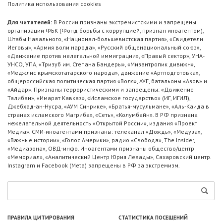
Политика использования cookies
Для читателей:
В России признаны экстремистскими и запрещены
организации ФБК (Фонд борьбы с коррупцией, признан иноагентом),
Штабы Навального, «Национал-большевистская партия», «Свидетели
Иеговы», «Армия воли народа», «Русский общенациональный союз»,
«Движение против нелегальной иммиграции», «Правый сектор», УНА-
УНСО, УПА, «Тризуб им. Степана Бандеры», «Мизантропик дивижн»,
«Меджлис крымскотатарского народа», движение «Артподготовка»,
общероссийская политическая партия «Воля», АУЕ, батальоны «Азов» и
«Айдар». Признаны террористическими и запрещены: «Движение
Талибан», «Имарат Кавказ», «Исламское государство» (ИГ, ИГИЛ),
Джебхад-ан-Нусра, «АУМ Синрике», «Братья-мусульмане», «Аль-Каида в
странах исламского Магриба», «Сеть», «Колумбайн». В РФ признана
нежелательной деятельность «Открытой России», издания «Проект
Медиа». СМИ-иноагентами признаны: телеканал «Дождь», «Медуза»,
«Важные истории», «Голос Америки», радио «Свобода», The Insider,
«Медиазона», ОВД-инфо. Иноагентами признаны общество/центр
«Мемориал», «Аналитический Центр Юрия Левады», Сахаровский центр.
Instagram и Facebook (Metа) запрещены в РФ за экстремизм.
ПРАВИЛА ЦИТИРОВАНИЯ
СТАТИСТИКА ПОСЕЩЕНИЙ