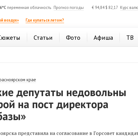
6°C
переменная облачность
Прогноз погоды
€
94,84
$
82,17
Курс вал
й воздух»
Где купаться летом?
Сюжеты
Статьи
Фото
Афиша
ТВ
расноярском крае
кие депутаты недовольны
ой на пост директора
базы»
ярска представила на согласование в Горсовет кандида