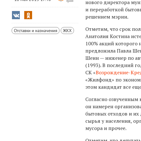
нового директора мун
и переработкой бытовы
решением мэрии.
Отметим, что срок по
Отставки и назначения
ЖКХ
Анатолия Костина ист
100% акций которого 
предложила Павла Шеи
Шеин — инженер по ав
(1993). В последний г
СК «
Возрождение-Кре
«Жилфонд» по экономик
этом кандидат все ещ
Согласно озвученным 
он намерен организов
бытовых отходов и их
сырья у населения, ор
мусора и прочее.
Отметим, что депутат