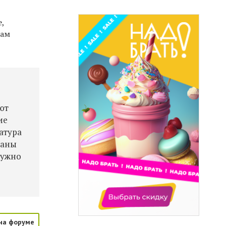
,
там
ют
ие
атура
ланы
нужно
х
на форуме