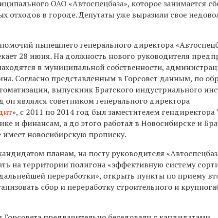
иципального ОАО «Автоспецбаза», которое занимается с
х отходов в городе. Депутаты уже выразили свое недово
лномочий нынешнего генерального директора «Автоспец
екает 28 июня. На должность нового руководителя предп
находятся в муниципальной собственности, администрац
на. Согласно представленным в Горсовет данным, по об
томатизации, выпускник Братского индустриального инс
од он являлся советником генерального директора
дит
», с 2011 по 2014 год был заместителем гендиректора
е и финансам, а до этого работал в Новосибирске и Бра
е имеет новосибирскую прописку.
кандидатом планам, на посту руководителя «Автоспецба
ать на территории полигона «эффективную систему сорт
 дальнейшей переработки», открыть пункты по приему в
ганизовать сбор и переработку строительного и крупног
ы Горсовета предварительно беседовали с кандидатами