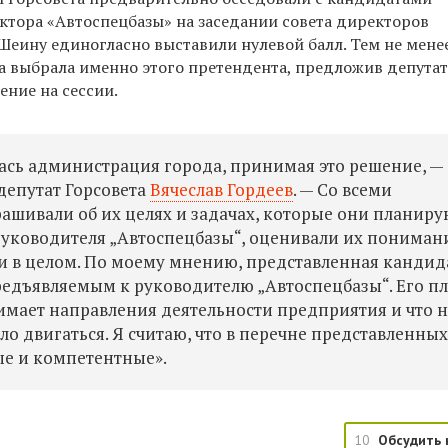
ктора «Автоспецбазы» на заседании совета директоров
Шеину единогласно выставили нулевой балл. Тем не менее
 выбрала именно этого претендента, предложив депута
ение на сессии.
ась администрация города, принимая это решение, —
депутат Горсовета
Вячеслав Гордеев
. — Со всеми
ашивали об их целях и задачах, которые они планиру
 руководителя „Автоспецбазы“, оценивали их пониман
и в целом. По моему мнению, представленная кандид
предъявляемым к руководителю „Автоспецбазы“. Его п
имает направления деятельности предприятия и что 
ло двигаться. Я считаю, что в перечне представленны
ые и компетентные».
10
Обсудить 