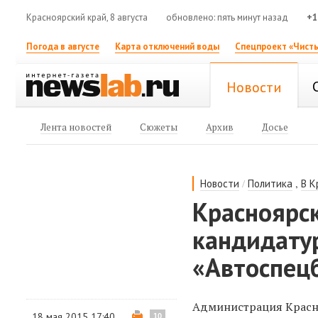
Красноярский край, 8 августа
обновлено: пять минут назад
+1
Погода в августе
Карта отключений воды
Спецпроект «Чисты
Новости
Лента новостей
Сюжеты
Архив
Досье
/
,
Новости
Политика
В К
Красноярс
кандидатур
«Автоспец
Администрация Красно
18 мая 2015 17:40
10