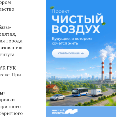
бором
льство
базы»
риятия,
ия города
разованию
титута
 УК ГУК
тске. При
зы»
ировки
торичного
абаритного