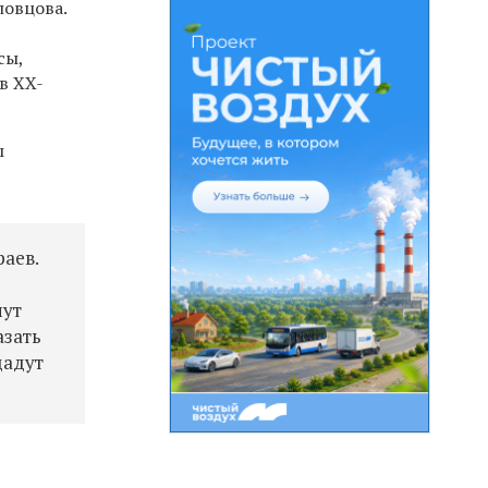
ловцова.
сы,
в XX-
ы
раев.
нут
азать
дадут