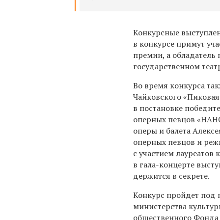
Конкурсные выступлен
в конкурсе примут уч
премии, а обладатель
государственном театр
Во время конкурса так
Чайковского «Пиковая
в постановке победит
оперных певцов «НАНО
оперы и балета Алекс
оперных певцов и реж
с участием лауреатов 
в гала-концерте выст
держится в секрете.
Конкурс пройдет под 
министерства культур
общественного Фонда 