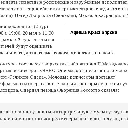
ценивать известные российские и зарубежные исполнител
менеджеры европейских оперных театров, среди которы
алия), Петер Дворский (Словакия), Маквала Касрашвили 
я вокалистов (2 тур)
Афиша Красноярска
0 и 19:00, 20 мая в 11:00
 рамках 3 тура состоятся
нителей будут оценивать
ыкальности, артистизма, голоса, диапазона и школы.
конкурса состоится творческая лаборатория II Междунар
ерных режиссеров «НАНО-Опера», организованного моск
ом «Геликон-Опера». Молодые режиссеры поставят
е фрагменты опер, главные партии в которых исполнят у
Словцова. Оперная певица Фьоренца Коссотто сказала:
цов, поскольку певцы интерпретируют музыку: музы
 красивой постановки режиссеры забывают о душе, о т