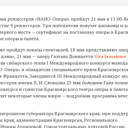
ия режиссеров «НАНО-Оперы» пройдут 21 мая в 11:00. В
астие 9 режиссеров. Три победителя получат дипломы и 
 первого места — сертификат на постановку оперы в Крас
е оперы и балета.
же пройдут показы спектаклей. 18 мая представляют опе
 дама», 21 мая — оперу Гаэтано Доницетти
Viva la mamma
еля сибирского этапа I Международного конкурса молод
-Опера» и обладателя специального приза Красноярског
ея Франдетти. Завершится III Международный конкурс м
иссеров имени П. И. Словцова 23 мая большим Гала-конц
конкурса и солистов Красноярского театра оперы и балета
упят некоторые члены жюри — подробная программа вече
патронатом губернатора Красноярского края, при подде
ы края, администрации Красноярска, Регионального
Ирины Архиповой, Союза театральных деятелей России