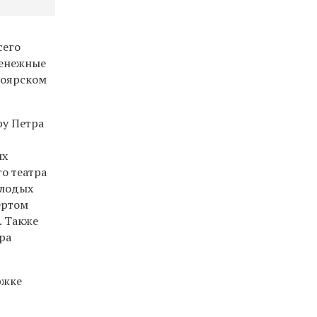
сего
денежные
ноярском
ру Петра
ых
о театра
олодых
ертом
. Также
ра
ржке