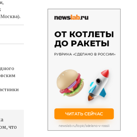
и,
х
(Москва).
одного
овским
частники
ка
ом, что