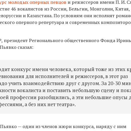
урс молодых оперных певцов
и режиссеров имени П. И. С
стие 46 вокалистов из России, Бельгии, Монголии, Китая,
лоруссии и Казахстана. По условиям они исполнят роман
еского оперного репертуара и современных композиторо
Р, президент Регионального общественного Фонда Ирин
Пьявко сказал:
одит конкурс имени человека, который тоже из этих к
внования для исполнителей и режиссеров, в этот раз
до учить взаимодействию друг с другом. За 20-30 ми
ности вокалиста и поставить небольшую сцену и пок
своей профессии разобщились, а эти небольшие опусы 
ссиями, а без них нет театра».
Пьявко — один из членов жюри конкурса, наряду с ним