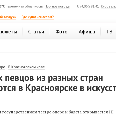
6°C
переменная облачность
Прогноз погоды
€
94,06
$
81,41
Курс вал
й воздух»
Где купаться летом?
Сюжеты
Статьи
Фото
Афиша
ТВ
,
ире
В Красноярском крае
 певцов из разных стран
тся в Красноярске в искусс
 государственном театре опере и балета открывается III