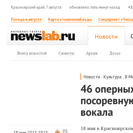
Красноярский край, 7 августа
обновлено: пять минут назад
+1
Погода в августе
Карта отключений воды
Спецпроект «Чисты
Новости
Лента новостей
Сюжеты
Архив
Досье
/
,
Новости
Культура
В М
46 оперных
посоревную
вокала
18 мая в Красноярском
18 мая 2015 19:25
8