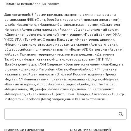
Политика использования cookies
Для читателей:
В России признаны экстремистскими и запрещены
организации ФБК (Фонд борьбы с коррупцией, признан иноагентом),
Штабы Навального, «Национал-большевистская партия», «Свидетели
Иеговы», «Армия воли народа», «Русский общенациональный союз»,
«Движение против нелегальной иммиграции», «Правый сектор», УНА-
УНСО, УПА, «Тризуб им. Степана Бандеры», «Мизантропик дивижн»,
«Меджлис крымскотатарского народа», движение «Артподготовка»,
общероссийская политическая партия «Воля», АУЕ, батальоны «Азов» и
«Айдар». Признаны террористическими и запрещены: «Движение
Талибан», «Имарат Кавказ», «Исламское государство» (ИГ, ИГИЛ),
Джебхад-ан-Нусра, «АУМ Синрике», «Братья-мусульмане», «Аль-Каида в
странах исламского Магриба», «Сеть», «Колумбайн». В РФ признана
нежелательной деятельность «Открытой России», издания «Проект
Медиа». СМИ-иноагентами признаны: телеканал «Дождь», «Медуза»,
«Важные истории», «Голос Америки», радио «Свобода», The Insider,
«Медиазона», ОВД-инфо. Иноагентами признаны общество/центр
«Мемориал», «Аналитический Центр Юрия Левады», Сахаровский центр.
Instagram и Facebook (Metа) запрещены в РФ за экстремизм.
ПРАВИЛА ЦИТИРОВАНИЯ
СТАТИСТИКА ПОСЕЩЕНИЙ