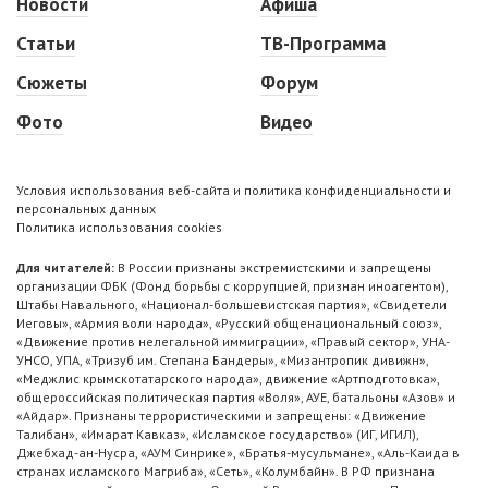
Новости
Афиша
Статьи
ТВ-Программа
Сюжеты
Форум
Фото
Видео
Условия использования веб-сайта и политика конфиденциальности и
персональных данных
Политика использования cookies
Для читателей:
В России признаны экстремистскими и запрещены
организации ФБК (Фонд борьбы с коррупцией, признан иноагентом),
Штабы Навального, «Национал-большевистская партия», «Свидетели
Иеговы», «Армия воли народа», «Русский общенациональный союз»,
«Движение против нелегальной иммиграции», «Правый сектор», УНА-
УНСО, УПА, «Тризуб им. Степана Бандеры», «Мизантропик дивижн»,
«Меджлис крымскотатарского народа», движение «Артподготовка»,
общероссийская политическая партия «Воля», АУЕ, батальоны «Азов» и
«Айдар». Признаны террористическими и запрещены: «Движение
Талибан», «Имарат Кавказ», «Исламское государство» (ИГ, ИГИЛ),
Джебхад-ан-Нусра, «АУМ Синрике», «Братья-мусульмане», «Аль-Каида в
странах исламского Магриба», «Сеть», «Колумбайн». В РФ признана