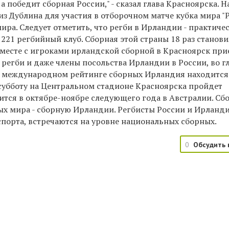
 а победит сборная России," - сказал глава Красноярска. 
з Дублина для участия в отборочном матче кубка мира "
ра. Следует отметить, что регби в Ирландии - практиче
 221 регбийный клуб. Сборная этой страны 18 раз станови
есте с игроками ирландской сборной в Красноярск при
егби и даже члены посольства Ирландии в России, во гл
международном рейтинге сборных Ирландия находится 
В субботу на Центральном стадионе Красноярска пройдет
ится в октябре-ноябре следующего года в Австралии. Сб
ых мира - сборную Ирландии. Регбисты России и Ирланд
спорта, встречаются на уровне национальных сборных.
0
Обсудить 