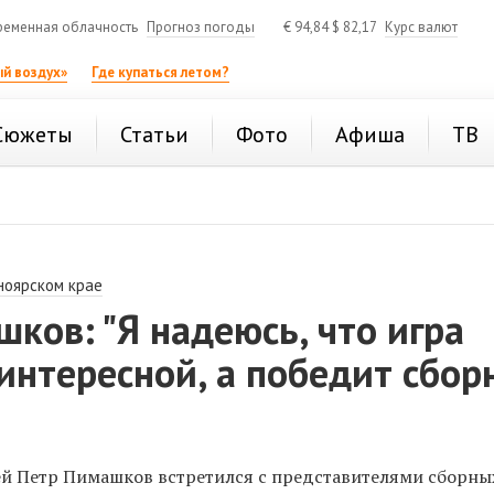
ременная облачность
Прогноз погоды
€
94,84
$
82,17
Курс валют
й воздух»
Где купаться летом?
Сюжеты
Статьи
Фото
Афиша
ТВ
ноярском крае
ков: "Я надеюсь, что игра
интересной, а победит сбор
ей Петр Пимашков встретился с представителями сборны