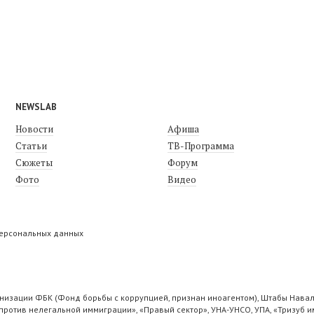
NEWSLAB
Новости
Афиша
Статьи
ТВ-Программа
Сюжеты
Форум
Фото
Видео
персональных данных
низации ФБК (Фонд борьбы с коррупцией, признан иноагентом), Штабы Навал
ротив нелегальной иммиграции», «Правый сектор», УНА-УНСО, УПА, «Тризуб и