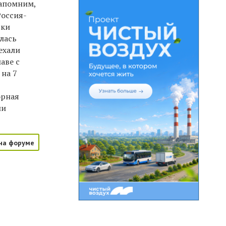
Напомним,
Россия-
ски
лась
ехали
аве с
на 7
орная
ии
на форуме