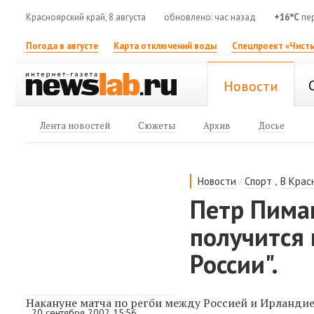
Красноярский край, 8 августа
обновлено: час назад
+16°C
пе
Погода в августе
Карта отключений воды
Спецпроект «Чисты
Новости
Лента новостей
Сюжеты
Архив
Досье
/
,
Новости
Спорт
В Крас
Петр Пимаш
получится 
России".
Накануне матча по регби между Россией и Ирланди
20 сентября 2002 15:56