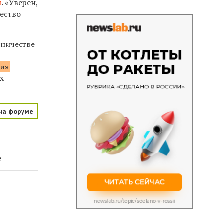
ы
. «Уверен,
чество
дничестве
ния
х
на форуме
е