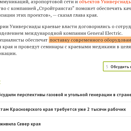
ммуникаций, аэропортовой сети и
объектов Универсиад
тво с компанией „Стройтрансгаз“ поможет обеспечить ка
зации этих проектов», — сказал глава края.
ерии Универсиады краевые власти договорились о сотру
делением международной компании General Electric.
пециалисты обеспечат
поставку современного оборудова
 края и проведут семинары с краевыми медиками в целя
икации.
5
Обсудить 
:
бсудили перспективы газовой и угольной генерации в стран
ам Красноярского края требуется уже 2 тысячи рабочих
живила Север края