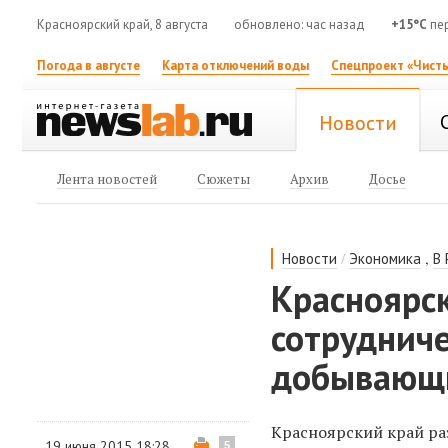
Красноярский край, 8 августа
обновлено: час назад
+15°C
пе
Погода в августе
Карта отключений воды
Спецпроект «Чисты
Новости
Лента новостей
Сюжеты
Архив
Досье
/
,
Новости
Экономика
В 
Красноярс
сотруднич
добывающ
Красноярский край р
19 июня 2015 18:28
5