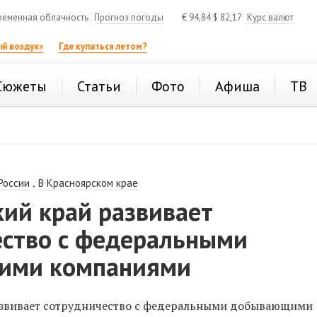
ременная облачность
Прогноз погоды
€
94,84
$
82,17
Курс валют
й воздух»
Где купаться летом?
Сюжеты
Статьи
Фото
Афиша
ТВ
,
России
В Красноярском крае
кий край развивает
ество с федеральными
ими компаниями
азвивает сотрудничество с федеральными добывающими