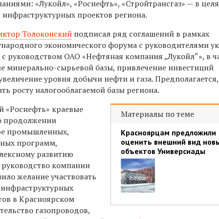
аниями: «Лукойл», «Роснефть», «Стройтрансгаз» — в целя
 инфраструктурных проектов региона.
иктор Толоконский
подписал ряд соглашений в рамках
народного экономического форума с руководителями у
 с руководством ОАО «Нефтяная компания „Лукойл“», в ч
ие минерально-сырьевой базы, привлечение инвестиций
увеличение уровня добычи нефти и газа. Предполагается,
ать росту налогооблагаемой базы региона.
й «Роснефть» краевые
Материалы по теме
 о продолжении
ре промышленных,
Красноярцам предложили
оценить внешний вид нов
ьных программ,
объектов Универсиады
лексному развитию
А руководство компании
зило желание участвовать
х инфраструктурных
тов в Красноярском
ительство газопроводов,