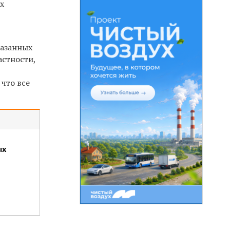
х
казанных
астности,
 что все
ых