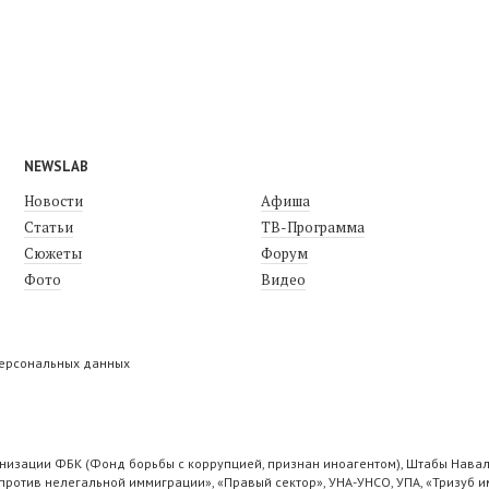
NEWSLAB
Новости
Афиша
Статьи
ТВ-Программа
Сюжеты
Форум
Фото
Видео
персональных данных
низации ФБК (Фонд борьбы с коррупцией, признан иноагентом), Штабы Навал
ротив нелегальной иммиграции», «Правый сектор», УНА-УНСО, УПА, «Тризуб и