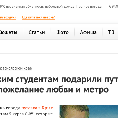
9°C
переменная облачность, небольшой дождь
Прогноз погоды
€
94,
й воздух»
Где купаться летом?
Сюжеты
Статьи
Фото
Афиша
ТВ
Красноярском крае
ким студентам подарили пу
 пожелание любви и метро
нь города
путевка в Крым
там 5 курса СФУ, которые