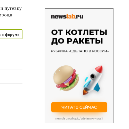
и путевку
орода
на форуме