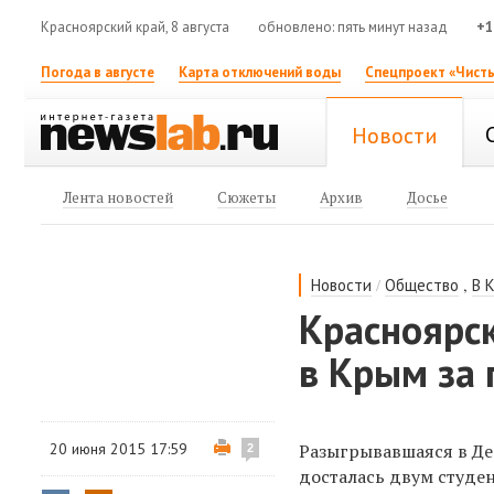
Красноярский край, 8 августа
обновлено: пять минут назад
+1
Погода в августе
Карта отключений воды
Спецпроект «Чисты
Новости
Лента новостей
Сюжеты
Архив
Досье
/
,
Новости
Общество
В 
Красноярс
в Крым за
20 июня 2015 17:59
Разыгрывавшаяся в Де
2
досталась двум студен