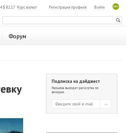
18+
84
$
82,17
Курс валют
Регистрация профиля
Войти
Форум
Подписка на дайджест
тевку
Рассылка выходит раз в сутки по
вечерам.