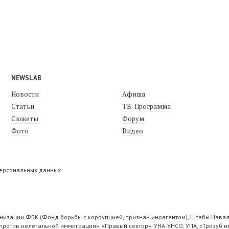
NEWSLAB
Новости
Афиша
Статьи
ТВ-Программа
Сюжеты
Форум
Фото
Видео
персональных данных
низации ФБК (Фонд борьбы с коррупцией, признан иноагентом), Штабы Навал
ротив нелегальной иммиграции», «Правый сектор», УНА-УНСО, УПА, «Тризуб и