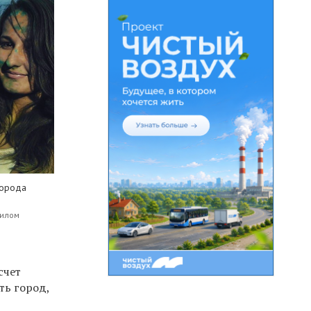
города
иилом
счет
ть город,