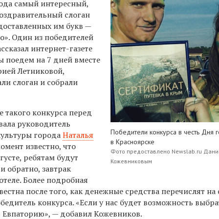
ода самый интересный,
поздравительный слоган
доставленных им букв —
о». Один из победителей
ссказал интернет-газете
ы поедем на 7 дней вместе
ией Летниковой,
ли слоган и собрали
 такого конкурса перед
вала руководитель
Победители конкурса в честь Дня 
культуры города
Наталья
в Красноярске
омент известно, что
Фото предоставлено Newslab.ru Дан
густе, ребятам будут
Кожевниковым
и обратно, завтрак
отеле. Более подробная
естна после того, как денежные средства перечислят на 
едитель конкурса. «Если у нас будет возможность выбра
 в Евпаторию», — добавил Кожевников.