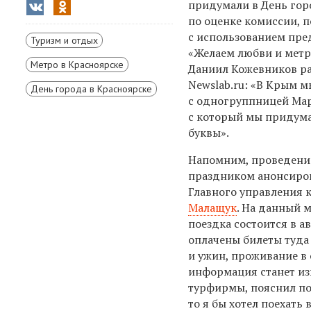
придумали в День гор
по оценке комиссии, 
с использованием пре
Туризм и отдых
«Желаем любви и метр
Метро в Красноярске
Даниил Кожевников ра
Newslab.ru: «В Крым м
День города в Красноярске
с одногруппницей Мар
с который мы придума
буквы».
Напомним, проведение
праздником анонсиро
Главного управления 
Малащук
. На данный м
поездка состоится в ав
оплачены билеты туда 
и ужин, проживание в 
информация станет изв
турфирмы, пояснил поб
то я бы хотел поехать