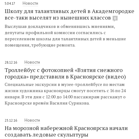
Новости
5.04.17
Школу для талантливых детей в Академгородке
все-таки выселят из нынешних классов
6
Выслушав докладчиков и обменявшись мнениями,
депутаты профильной комиссии согласились с
переселением школы для талантливых детей в меньшие
помещения, требующие ремонта.
Новости
28.12.16
Троллейбус с фотокопией «Взятия снежного
городка» представили в Красноярске (видео)
Специальные экскурсии в музее-троллейбусе по местам
жизни художника красноярцы смогут посетить с 16 по 24
января. В эти дни с 12:00 до 14:00 пассажирам расскажут о
Красноярске времён Василия Сурикова.
Новости
23.12.16
На морозной набережной Красноярска начали
создавать ледовые скульптуры