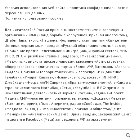
Условия использования веб-сайта и политика конфиденциальности и
персональных данных
Политика использования cookies
Для читателей:
В России признаны экстремистскими и запрещены
организации ФБК (Фонд борьбы с коррупцией, признан иноагентом),
Штабы Навального, «Национал-большевистская партия», «Свидетели
Иеговы», «Армия воли народа», «Русский общенациональный союз»,
«Движение против нелегальной иммиграции», «Правый сектор», УНА-
УНСО, УПА, «Тризуб им. Степана Бандеры», «Мизантропик дивижн»,
«Меджлис крымскотатарского народа», движение «Артподготовка»,
общероссийская политическая партия «Воля», АУЕ, батальоны «Азов» и
«Айдар». Признаны террористическими и запрещены: «Движение
Талибан», «Имарат Кавказ», «Исламское государство» (ИГ, ИГИЛ),
Джебхад-ан-Нусра, «АУМ Синрике», «Братья-мусульмане», «Аль-Каида в
странах исламского Магриба», «Сеть», «Колумбайн». В РФ признана
нежелательной деятельность «Открытой России», издания «Проект
Медиа». СМИ-иноагентами признаны: телеканал «Дождь», «Медуза»,
«Важные истории», «Голос Америки», радио «Свобода», The Insider,
«Медиазона», ОВД-инфо. Иноагентами признаны общество/центр
«Мемориал», «Аналитический Центр Юрия Левады», Сахаровский центр.
Instagram и Facebook (Metа) запрещены в РФ за экстремизм.