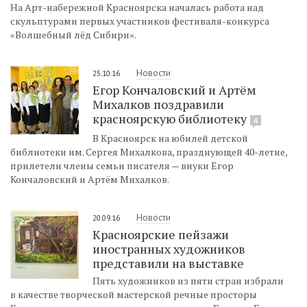
На Арт-набережной Красноярска началась работа над
скульптурами первых участников фестиваля-конкурса
«Волшебный лёд Сибири».
Новости
25.10.16
Егор Кончаловский и Артём
Михалков поздравили
красноярскую библиотеку
4
В Красноярск на юбилей детской
библиотеки им. Сергея Михалкова, празднующей 40-летие,
прилетели члены семьи писателя​ — внуки Егор
Кончаловский и Артём Михалков.
Новости
20.09.16
Красноярские пейзажи
иностранных художников
представили на выставке
Пять художников из пяти стран избрали
в качестве творческой мастерской речные просторы