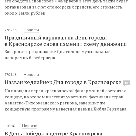
это средства спонсоров. Фейерверк в этот день также будет
организован за счет спонсорских средств, его стоимость
около 1 млн рублей.
Новости
27.05.16
Праздничный карнавал на День города
в Красноярске снова изменит схему движения
Завершит празднование Дня города музыкальный
панорамный фейерверк.
Новости
27.05.16
Назван хедлайнер Дня города в Красноярске
10
На площади перед красноярской филармонией состоится
концерт, в котором выступят участники фестиваля стран
Азиатско-Тихоокеанского региона, завершит же
концертную программу известная певица Хибла Герзмава.
Новости
5.05.16
В День Победы в центре Красноярска