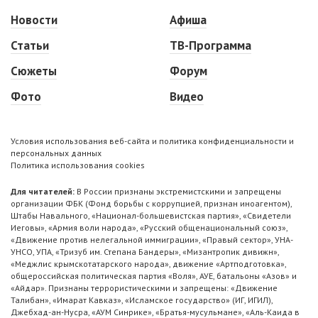
Новости
Афиша
Статьи
ТВ-Программа
Сюжеты
Форум
Фото
Видео
Условия использования веб-сайта и политика конфиденциальности и
персональных данных
Политика использования cookies
Для читателей:
В России признаны экстремистскими и запрещены
организации ФБК (Фонд борьбы с коррупцией, признан иноагентом),
Штабы Навального, «Национал-большевистская партия», «Свидетели
Иеговы», «Армия воли народа», «Русский общенациональный союз»,
«Движение против нелегальной иммиграции», «Правый сектор», УНА-
УНСО, УПА, «Тризуб им. Степана Бандеры», «Мизантропик дивижн»,
«Меджлис крымскотатарского народа», движение «Артподготовка»,
общероссийская политическая партия «Воля», АУЕ, батальоны «Азов» и
«Айдар». Признаны террористическими и запрещены: «Движение
Талибан», «Имарат Кавказ», «Исламское государство» (ИГ, ИГИЛ),
Джебхад-ан-Нусра, «АУМ Синрике», «Братья-мусульмане», «Аль-Каида в