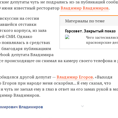
рские депутаты чуть не подрались из-за публикаций соо
30 июня известный ресторатор
Владимир Владимиров
.
искуссии на сессии
Материалы по теме
савшейся отставки
ского корпуса, из зала
Горсовет. Закрытый показ
ей СМИ. Однако
Чего застеснялис
 появлялась в средствах
красноярские де
 благодаря публикациям
cebook депутата Владимира
се происходящее он снимал на камеру своего телефона и
 обиделся другой депутат —
Владимир Егоров
. «Выходя
 Егоров при народе меня оскорбил... Я ему сказал, что
 чуть не заехал ему в глаз в ответ на его замах рукой в м
адимир Владимиров.