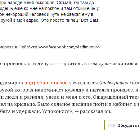
ирова в Фейсбуке www.facebook.com/vladimirov.vv
е произошло, и депутат-строитель затем даже извинился
ладимиров
подробно описал
случившееся (
орфография сох
рукой которая напоминает кувалду и пытался произвести
ли люди и разняли, увели и меня и его. Ошарашенный так
ел на крыльцо. Было сильное желание пойти в кабинет и 
бята и удержали. Успокоился», — рассказал он.
119
Обсудить 