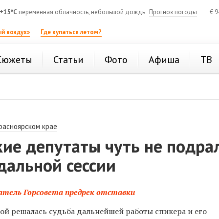
+15°C
переменная облачность, небольшой дождь
Прогноз погоды
€
9
й воздух»
Где купаться летом?
Сюжеты
Статьи
Фото
Афиша
ТВ
расноярском крае
ие депутаты чуть не подра
дальной сессии
атель Горсовета предрек отставки
рой решалась судьба дальнейшей работы спикера и его