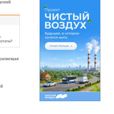
бщений
ь
путаты?
 размещал
ой