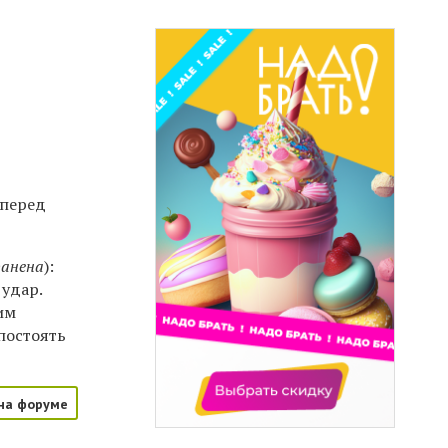
 перед
ранена
):
 удар.
им
постоять
на форуме