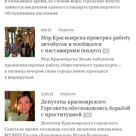
В ближайшее время, по словам мэра, городские власти
займутся введением единого стандарта транспортного
обслуживания населения.
Новости
8.06.15
Мэр Красноярска проверил работу
автобусов и пообщался
с пассажирами (видео)
30
Мэр Красноярска Эдхам Акбулатов
проинспектировал работу общественного транспорта —
в пятницу вечером глава города лично проехался
в маршрутках.
Новости
11.03.15
Депутаты красноярского
Горсовета обеспокоились борьбой
с проституцией
132
Депутаты Красноярского городского
Совета во время заседания сессии засыпали начальника
МУ МВД России «Красноярское» Игоря Кузнецова