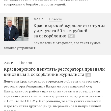
вопросами о борьбе с проституцией.
Новости
26.02.15
Красноярский журналист отсудил
у депутата 50 тыс. рублей
за оскорбление
161
Как пояснил Агафонов, его такая сумма
вполне устраивает.
Новости
25.02.15
Красноярского депутата-ресторатора признали
виновным в оскорблении журналиста
38
Депутата Красноярского городского Совета и известного
ресторатора Владимира Владимирова мировой суд
Центрального района признал виновным в совершении
административного правонарушения, предусмотренного
ч.1. ст.5.61 КоАП РФ (Оскорбление, то есть унижение чести
и достоинства другого лица, выраженное в неприличной
форме).