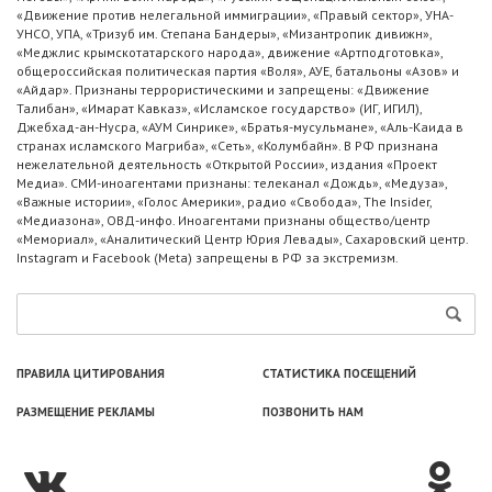
«Движение против нелегальной иммиграции», «Правый сектор», УНА-
УНСО, УПА, «Тризуб им. Степана Бандеры», «Мизантропик дивижн»,
«Меджлис крымскотатарского народа», движение «Артподготовка»,
общероссийская политическая партия «Воля», АУЕ, батальоны «Азов» и
«Айдар». Признаны террористическими и запрещены: «Движение
Талибан», «Имарат Кавказ», «Исламское государство» (ИГ, ИГИЛ),
Джебхад-ан-Нусра, «АУМ Синрике», «Братья-мусульмане», «Аль-Каида в
странах исламского Магриба», «Сеть», «Колумбайн». В РФ признана
нежелательной деятельность «Открытой России», издания «Проект
Медиа». СМИ-иноагентами признаны: телеканал «Дождь», «Медуза»,
«Важные истории», «Голос Америки», радио «Свобода», The Insider,
«Медиазона», ОВД-инфо. Иноагентами признаны общество/центр
«Мемориал», «Аналитический Центр Юрия Левады», Сахаровский центр.
Instagram и Facebook (Metа) запрещены в РФ за экстремизм.
ПРАВИЛА ЦИТИРОВАНИЯ
СТАТИСТИКА ПОСЕЩЕНИЙ
РАЗМЕЩЕНИЕ РЕКЛАМЫ
ПОЗВОНИТЬ НАМ