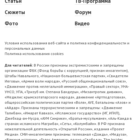
Статьи
ТВ-Программа
Сюжеты
Форум
Фото
Видео
Условия использования веб-сайта и политика конфиденциальности и
персональных данных
Политика использования cookies
Для читателей:
В России признаны экстремистскими и запрещены
организации ФБК (Фонд борьбы с коррупцией, признан иноагентом),
Штабы Навального, «Национал-большевистская партия», «Свидетели
Иеговы», «Армия воли народа», «Русский общенациональный союз»,
«Движение против нелегальной иммиграции», «Правый сектор», УНА-
УНСО, УПА, «Тризуб им. Степана Бандеры», «Мизантропик дивижн»,
«Меджлис крымскотатарского народа», движение «Артподготовка»,
общероссийская политическая партия «Воля», АУЕ, батальоны «Азов» и
«Айдар». Признаны террористическими и запрещены: «Движение
Талибан», «Имарат Кавказ», «Исламское государство» (ИГ, ИГИЛ),
Джебхад-ан-Нусра, «АУМ Синрике», «Братья-мусульмане», «Аль-Каида в
странах исламского Магриба», «Сеть», «Колумбайн». В РФ признана
нежелательной деятельность «Открытой России», издания «Проект
Медиа». СМИ-иноагентами признаны: телеканал «Дождь», «Медуза»,
«Важные истории», «Голос Америки», радио «Свобода», The Insider,