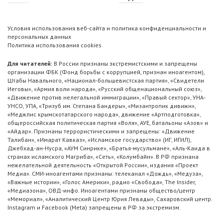
Условия использования веб-сайта и политика конфиденциальности и
персональных данных
Политика использования cookies
Для читателей:
В России признаны экстремистскими и запрещены
организации ФБК (Фонд борьбы с коррупцией, признан иноагентом),
Штабы Навального, «Национал-большевистская партия», «Свидетели
Иеговы», «Армия воли народа», «Русский общенациональный союз»,
«Движение против нелегальной иммиграции», «Правый сектор», УНА-
УНСО, УПА, «Тризуб им. Степана Бандеры», «Мизантропик дивижн»,
«Меджлис крымскотатарского народа», движение «Артподготовка»,
общероссийская политическая партия «Воля», АУЕ, батальоны «Азов» и
«Айдар». Признаны террористическими и запрещены: «Движение
Талибан», «Имарат Кавказ», «Исламское государство» (ИГ, ИГИЛ),
Джебхад-ан-Нусра, «АУМ Синрике», «Братья-мусульмане», «Аль-Каида в
странах исламского Магриба», «Сеть», «Колумбайн». В РФ признана
нежелательной деятельность «Открытой России», издания «Проект
Медиа». СМИ-иноагентами признаны: телеканал «Дождь», «Медуза»,
«Важные истории», «Голос Америки», радио «Свобода», The Insider,
«Медиазона», ОВД-инфо. Иноагентами признаны общество/центр
«Мемориал», «Аналитический Центр Юрия Левады», Сахаровский центр.
Instagram и Facebook (Metа) запрещены в РФ за экстремизм.