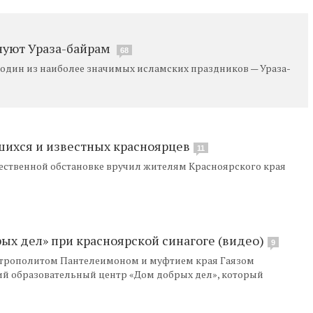
нуют Ураза-байрам
68
 один из наиболее значимых исламских праздников — Ураза-
шихся и известных красноярцев
11
жественной обстановке вручил жителям Красноярского края
ых дел» при красноярской синагоге (видео)
9
митрополитом Пантелеимоном и муфтием края Гаязом
 образовательный центр «Дом добрых дел», который