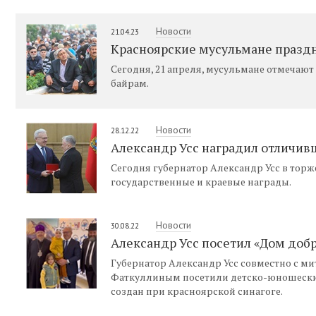
Новости
21.04.23
Красноярские мусульмане празд
Сегодня, 21 апреля, мусульмане отмечают
байрам.
Новости
28.12.22
Александр Усс наградил отличив
Сегодня губернатор Александр Усс в тор
государственные и краевые награды.
Новости
30.08.22
Александр Усс посетил «Дом добр
Губернатор Александр Усс совместно с 
Фаткуллиным посетили детско-юношеский
создан при красноярской синагоге.