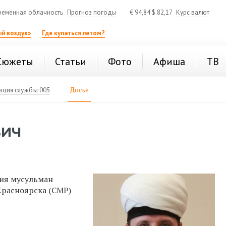
ременная облачность
Прогноз погоды
€
94,84
$
82,17
Курс валют
й воздух»
Где купаться летом?
Сюжеты
Статьи
Фото
Афиша
ТВ
ция службы 005
Досье
ВИЧ
ния мусульман
Красноярска (СМР)