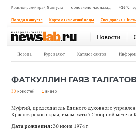
Красноярский край, 8 августа
обновлено: час назад
+16°C
пе
Погода в августе
Карта отключений воды
Спецпроект «Чисты
Новости
Погода
Курс валют
Каталог сайтов
Информа
ФАТКУЛЛИН ГАЯЗ ТАЛГАТО
30
новостей
1
видео
Муфтий, председатель Единого духовного управле
Красноярского края, имам-хатыб Соборной мечети 
Дата рождения:
30 июня 1974 г.