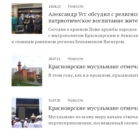
Новости
14.06.22
Александр Усс обсудил с религи
патриотическое воспитание жит
Сегодня в краевом Доме дружбы народов с
с митрополитом Красноярским и Ачинск
и главным раввином региона Беньямином Вагнером.
Новости
20.07.21
Красноярские мусульмане отмеч
В этом году, как и в прошлом, празднова
Новости
31.07.20
Красноярские мусульмане отмеч
Мусульмане по всему миру начали отмеча
жертвоприношения, посвященный окончан