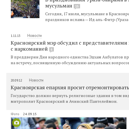
мусульман
15
Сегодня, 17 июля, мусульмане в Краснояр
праздников ислама — Ид аль-Фитр (Ураза
Новости
1.11.13
Красноярский мэр обсудил с представителями 
с наркоманией
6
В преддверии Дня народного единства Эдхам Акбулатов п
на встречу, посвященную обсуждению актуальных вопросов
Новости
20.09.12
Красноярская епархия просит отремонтироват
Государство должно вернуть религиозные здания в том виде
митрополит Красноярский и Ачинский Пантелеймон.
Фото
24.09.15