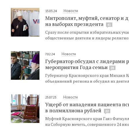
Новости
15.03.24
Митрополит, муфтий, сенатор и 
на выборах президента
41
Сразу после открытия избирательных учас
общественные деятели и лидеры религио
Новости
7.02.24
Губернатор обсудил с лидерами 
мероприятия Года семьи
28
Губернатор Красноярского края Михаил 
объединений региона и обсудил их деяте
Новости
25.07.23
Ущерб от нападения пациента пс
в полмиллиона рублей
22
Муфтий Красноярского края Гаяз Фаткулл
на Соборную мечеть, совершенного 24 ию