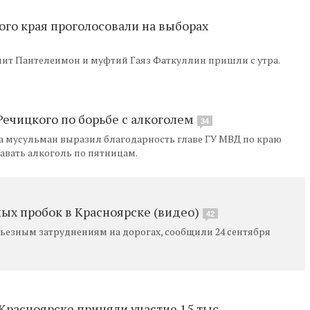
го края проголосовали на выборах
ит Пантелеимон и муфтий Гаяз Фаткуллин пришли с утра.
ечицкого по борьбе с алкоголем
34
а мусульман выразил благодарность главе ГУ МВД по краю
авать алкоголь по пятницам.
ых пробок в Красноярске (видео)
42
ьезным затруднениям на дорогах, сообщили 24 сентября
Красноярске приняли участие 15 тыс.