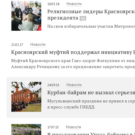
Новости
18.03.18
Религиозные лидеры Красноярско
президента
24
На свои избирательные участки Митропол
Новости
21.02.17
Красноярский муфтий поддержал инициативу Р
Муфтий Красноярского края Гаяз-хазрат Фаткуллин от лиц
Александру Речицкому за его предложение запретить прод
Новости
24.09.15
Курбан-байрам не вызвал серьезн
Мусульманский праздник не привел к сер
в пресс-службе ГИБДД.
Новости
17.07.15
В праздновании Ураза-байрама в 