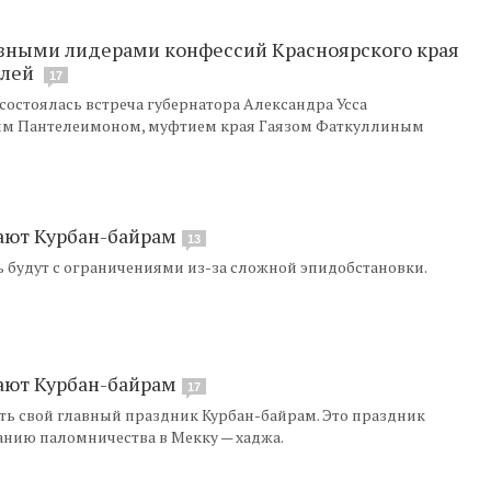
озными лидерами конфессий Красноярского края
елей
17
остоялась встреча губернатора Александра Усса
им Пантелеимоном, муфтием края Гаязом Фаткуллиным
ают Курбан-байрам
13
ть будут с ограничениями из-за сложной эпидобстановки.
ают Курбан-байрам
17
ть свой главный праздник Курбан-байрам. Это праздник
ию паломничества в Мекку — хаджа.