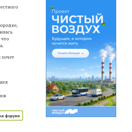
вестного
городке,
тилась
 что
а.
 хочет
ошел
нов
на форуме