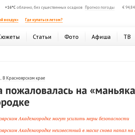
+16°C
облачно, без существенных осадков
Прогноз погоды
€
94,8
й воздух»
Где купаться летом?
Сюжеты
Статьи
Фото
Афиша
ТВ
,
В Красноярском крае
а пожаловалась на «маньяк
ородке
оярском Академгородке могут усилить меры безопасности
оярском Академгородке неизвестный в маске снова напал на 