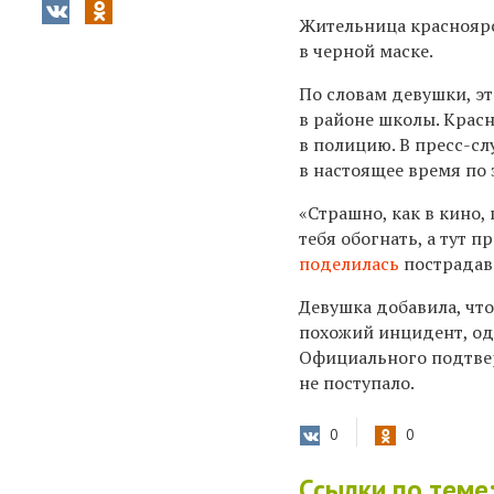
Жительница красноярс
в черной маске.
По словам девушки, э
в районе школы. Красн
в полицию. В пресс-с
в настоящее время по
«Страшно, как в кино,
тебя обогнать, а тут п
поделилась
пострадавш
Девушка добавила, что
похожий инцидент, одн
Официального подтве
не поступало.
0
0
Ссылки по теме