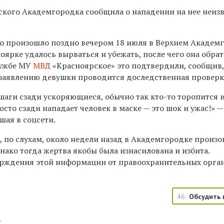
кого Академгородка сообщила о нападении на нее неиз
то произошло поздно вечером 18 июля в Верхнем Академ
оярке удалось вырваться и убежать, после чего она обра
лужбе МУ
МВД
«Красноярское» это подтвердили, сообщив,
 заявлению девушки проводится доследственная проверк
 шаги сзади ускоряющиеся, обычно так кто-то торопится и
росто сзади нападает человек в маске — это шок и ужас!» —
ая в соцсети.
, по слухам, около недели назад в Академгородке произ
ако тогда жертва якобы была изнасилована и избита.
рждения этой информации от правоохранительных орга
46
Обсудить 
: