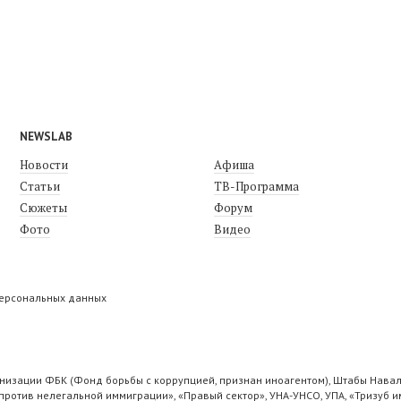
NEWSLAB
Новости
Афиша
Статьи
ТВ-Программа
Сюжеты
Форум
Фото
Видео
персональных данных
низации ФБК (Фонд борьбы с коррупцией, признан иноагентом), Штабы Навал
ротив нелегальной иммиграции», «Правый сектор», УНА-УНСО, УПА, «Тризуб и