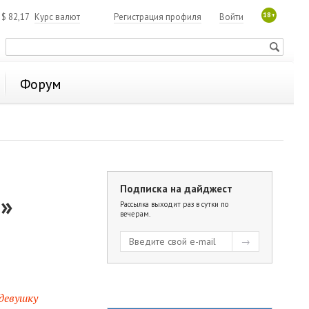
18+
4
$
82,17
Курс валют
Регистрация профиля
Войти
Форум
Подписка на дайджест
а»
Рассылка выходит раз в сутки по
вечерам.
девушку