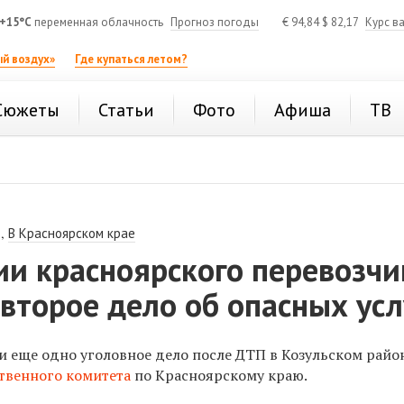
+15°C
переменная облачность
Прогноз погоды
€
94,84
$
82,17
Курс в
й воздух»
Где купаться летом?
Сюжеты
Статьи
Фото
Афиша
ТВ
,
В Красноярском крае
ии красноярского перевозчи
второе дело об опасных усл
и еще одно уголовное дело после ДТП в Козульском райо
твенного комитета
по Красноярскому краю.