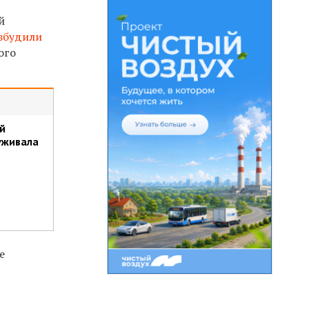
й
збудили
ого
й
уживала
е