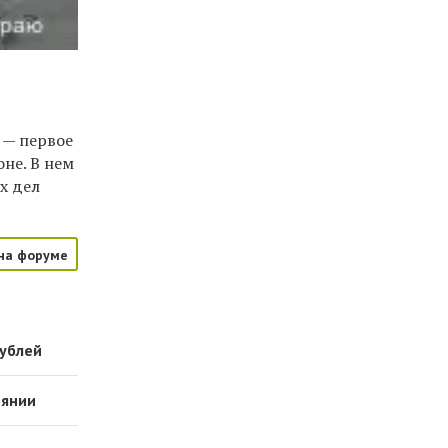
 — первое
не. В нем
х дел
на форуме
рублей
оянии