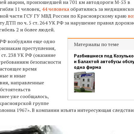
ей аварии, произошедшей на 701 км автодороги М-53 в
гибли 11 человек,
44 человека
обратились за медицинско
ной части ГСУ ГУ МВД России по Красноярскому краю
во
ту ДТП по ч. 5 ст. 264 УК РФ за нарушение правил дорожн
ибель 2 и более людей.
 РФ возбудили еще одно
Материалы по теме
признакам преступления,
 ст. 238 УК РФ (оказание
Разбившиеся под Козулько
и Балахтой автобусы обсл
 требованиям безопасности
одна фирма
настоящее время
ные и иные
вия, направленные
обстоятельств
анее уже сообщалось,
красноярской группе
лонна 1967». В компании изъята интересующая следстви