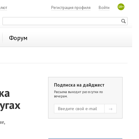
18+
алют
Регистрация профиля
Войти
Форум
Подписка на дайджест
ка
Рассылка выходит раз в сутки по
вечерам.
угах
не,