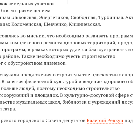
лок земельных участков
0 кв. м с размещением
ицам: Львовская, Энергетиков, Свободная, Турбинная. Ак
лицах Коломенская, Шевченко, Кишиневская.
сошлись во мнении, что необходимо развивать программ
ммы комплексного ремонта дворовых территорий, продо
 программ, в рамках которых удается благоустраивать и 
в районе. Также необходимо учесть строительство
г с обустройством ливневок.
озвучали предложения о строительстве плоскостных спо
 В занятия физической культурой и ведение здорового о
е больше людей, поэтому необходимо строительство
сооружений и площадок. В культурно-досуговой сфере с
ельстве музыкальных школ, библиотек и учреждений досу
театра.
рского городского Совета депутатов
Валерий Ревкуц
под