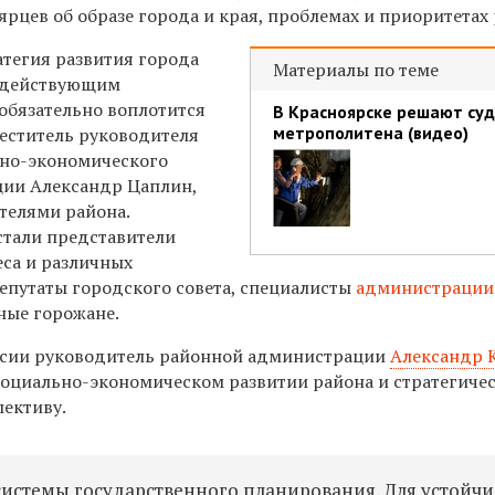
рцев об образе города и края, проблемах и приоритетах 
атегия развития города
Материалы по теме
о действующим
обязательно воплотится
В Красноярске решают су
метрополитена (видео)
меститель руководителя
ьно-экономического
ции Александр Цаплин,
телями района.
стали представители
еса и различных
депутаты городского совета, специалисты
администрации
ные горожане.
ссии руководитель районной администрации
Александр 
социально-экономическом развитии района и стратегиче
пективу.
системы государственного планирования. Для устойчи