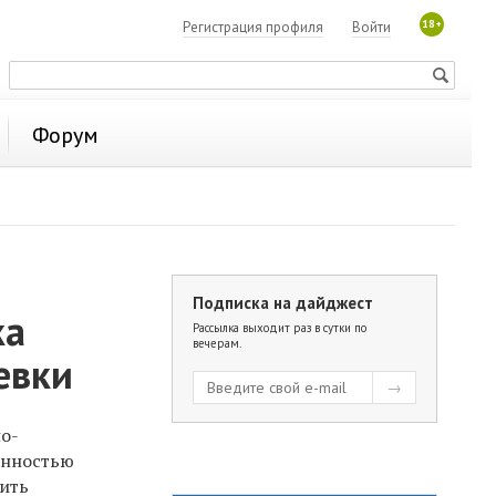
18+
Регистрация профиля
Войти
Форум
Подписка на дайджест
ка
Рассылка выходит раз в сутки по
вечерам.
евки
о-
енностью
вить