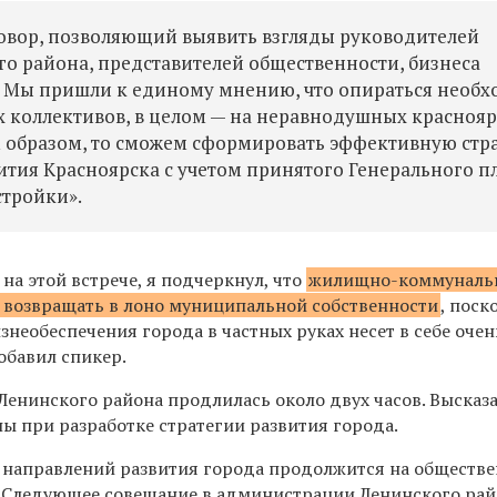
овор, позволяющий выявить взгляды руководителей
о района, представителей общественности, бизнеса
. Мы пришли к единому мнению, что опираться необ
 коллективов, в целом — на неравнодушных краснояр
 образом, то сможем сформировать эффективную стр
тия Красноярска с учетом принятого Генерального п
стройки».
 на этой встрече, я подчеркнул, что
жилищно-коммуналь
 возвращать в лоно муниципальной собственности
, поск
необеспечения города в частных руках несет в себе очен
обавил спикер.
 Ленинского района продлилась около двух часов. Высказ
ы при разработке стратегии развития города.
 направлений развития города продолжится на обществ
 Следующее совещание в администрации Ленинского рай