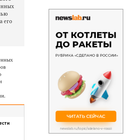
енных
лью
а его
енных
бов
о
и
и.
ести