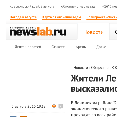
Красноярский край, 8 августа
обновлено: час назад
+16°C
пе
Погода в августе
Карта отключений воды
Спецпроект «Чисты
Новости
Лента новостей
Сюжеты
Архив
Досье
/
,
Новости
Общество
В 
Жители Ле
высказали
В Ленинском районе К
3 августа 2015 19:12
2
экономического разви
проходят во всех рай