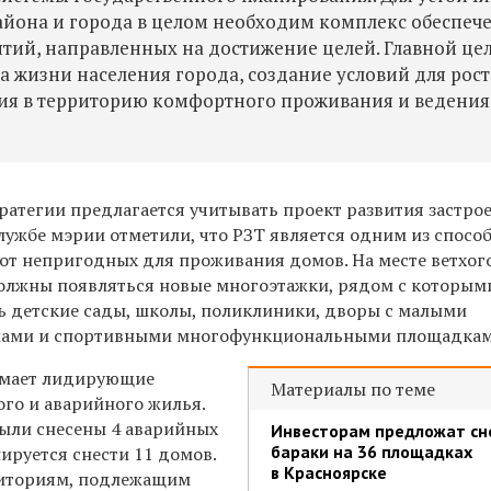
айона и города в целом необходим комплекс обеспеч
тий, направленных на достижение целей. Главной це
 жизни населения города, создание условий для рост
ия в территорию комфортного проживания и ведения
атегии предлагается учитывать проект развития застро
лужбе мэрии отметили, что РЗТ является одним из спосо
от непригодных для проживания домов. На месте ветхог
олжны появляться новые многоэтажки, рядом с которым
 детские сады, школы, поликлиники, дворы с малыми
мами и спортивными многофункциональными площадкам
имает лидирующие
Материалы по теме
ого и аварийного жилья.
были снесены 4 аварийных
Инвесторам предложат сн
бараки на 36 площадках
нируется снести 11 домов.
в Красноярске
иториям, подлежащим