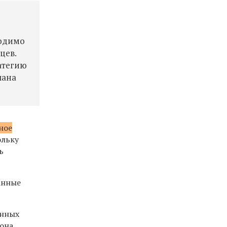
ходимо
цев.
атегию
лана
ное
ольку
ь
анные
енных
она