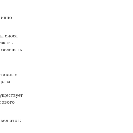
тивно
ы сноса
лжать
озеленять
ртивных
браза
уществует
гового
вел итог: