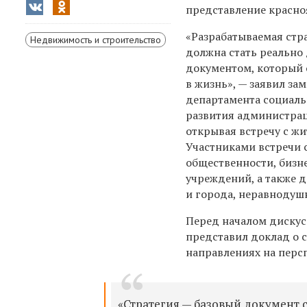
представление красноя
«Разрабатываемая стр
Недвижимость и строительство
должна стать реальн
документом, который 
в жизнь», — заявил за
департамента социал
развития администра
открывая встречу с жи
Участниками встречи 
общественности, бизн
учреждений, а также 
и города, неравнодуш
Перед началом диску
представил доклад о 
направлениях на перс
«Стратегия — базовый документ 