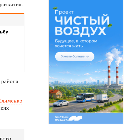
развития.
дьбу
района
Клименко
ских
вого