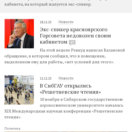
кабинета, на который жалуется экс-спикер.
Новости
18.11.15
Экс-спикер красноярского
Горсовета недоволен своим
кабинетом
47
На этой неделе Ревкуц написал Казановой
обращение, в котором сообщил, что в помещении,
выделенном ему для работы, «нет условий для этого».
Новости
11.11.15
В СибГАУ открылись
«Решетневские чтения»
10 ноября в Сибирском государственном
аэрокосмическом университете началась
XIX Международная научная конференция «Решетневские
чтения».
Политика