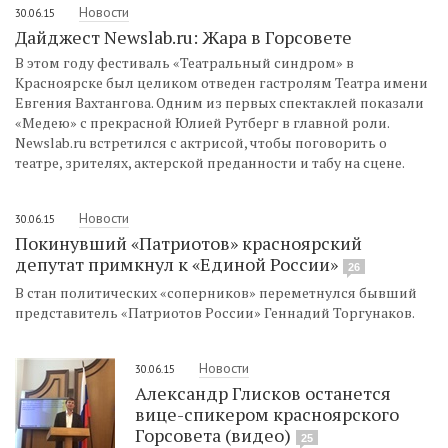
Новости
30.06.15
Дайджест Newslab.ru: Жара в Горсовете
В этом году фестиваль «Театральный синдром» в
Красноярске был целиком отведен гастролям Театра имени
Евгения Вахтангова. Одним из первых спектаклей показали
«Медею» с прекрасной Юлией Рутберг в главной роли.
Newslab.ru встретился с актрисой, чтобы поговорить о
театре, зрителях, актерской преданности и табу на сцене.
Новости
30.06.15
Покинувший «Патриотов» красноярский
депутат примкнул к «Единой России»
26
В стан политических «соперников» переметнулся бывший
представитель «Патриотов России» Геннадий Торгунаков.
Новости
30.06.15
Александр Глисков останется
вице-спикером красноярского
Горсовета (видео)
25