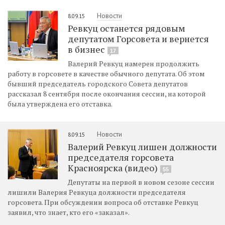
Новости
8.09.15
Ревкуц останется рядовым
депутатом Горсовета и вернется
в бизнес
17
Валерий Ревкуц намерен продолжить
работу в горсовете в качестве обычного депутата. Об этом
бывший председатель городского Совета депутатов
рассказал 8 сентября после окончания сессии, на которой
была утверждена его отставка.
Новости
8.09.15
Валерий Ревкуц лишен должности
председателя горсовета
Красноярска (видео)
55
Депутаты на первой в новом сезоне сессии
лишили Валерия Ревкуца должности председателя
горсовета. При обсуждении вопроса об отставке Ревкуц
заявил, что знает, кто его «заказал».