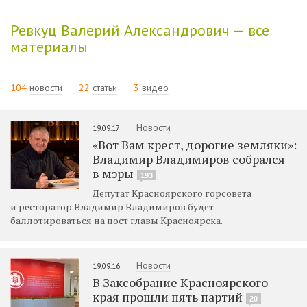
Ревкуц Валерий Александрович — все
материалы
104
новости
22
статьи
3
видео
Новости
19.09.17
«Вот Вам крест, дорогие земляки»:
Владимир Владимиров собрался
в мэры
193
Депутат Красноярского горсовета
и ресторатор Владимир Владимиров будет
баллотироваться на пост главы Красноярска.
Новости
19.09.16
В Заксобрание Красноярского
края прошли пять партий
20