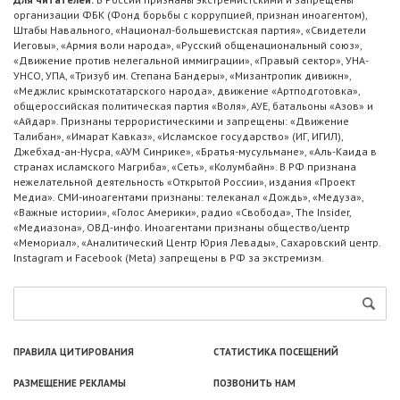
организации ФБК (Фонд борьбы с коррупцией, признан иноагентом),
Штабы Навального, «Национал-большевистская партия», «Свидетели
Иеговы», «Армия воли народа», «Русский общенациональный союз»,
«Движение против нелегальной иммиграции», «Правый сектор», УНА-
УНСО, УПА, «Тризуб им. Степана Бандеры», «Мизантропик дивижн»,
«Меджлис крымскотатарского народа», движение «Артподготовка»,
общероссийская политическая партия «Воля», АУЕ, батальоны «Азов» и
«Айдар». Признаны террористическими и запрещены: «Движение
Талибан», «Имарат Кавказ», «Исламское государство» (ИГ, ИГИЛ),
Джебхад-ан-Нусра, «АУМ Синрике», «Братья-мусульмане», «Аль-Каида в
странах исламского Магриба», «Сеть», «Колумбайн». В РФ признана
нежелательной деятельность «Открытой России», издания «Проект
Медиа». СМИ-иноагентами признаны: телеканал «Дождь», «Медуза»,
«Важные истории», «Голос Америки», радио «Свобода», The Insider,
«Медиазона», ОВД-инфо. Иноагентами признаны общество/центр
«Мемориал», «Аналитический Центр Юрия Левады», Сахаровский центр.
Instagram и Facebook (Metа) запрещены в РФ за экстремизм.
ПРАВИЛА ЦИТИРОВАНИЯ
СТАТИСТИКА ПОСЕЩЕНИЙ
РАЗМЕЩЕНИЕ РЕКЛАМЫ
ПОЗВОНИТЬ НАМ