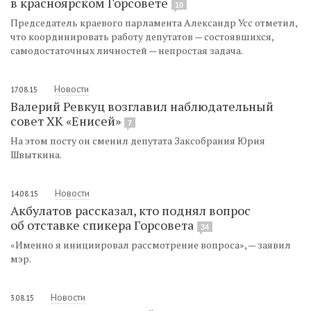
в красноярском Горсовете
10
Председатель краевого парламента Александр Усс отметил,
что координировать работу депутатов — состоявшихся,
самодостаточных личностей — непростая задача.
Новости
17.08.15
Валерий Ревкуц возглавил наблюдательный
совет ХК «Енисей»
7
На этом посту он сменил депутата Заксобрания Юрия
Швыткина.
Новости
14.08.15
Акбулатов рассказал, кто поднял вопрос
об отставке спикера Горсовета
34
«Именно я инициировал рассмотрение вопроса», — заявил
мэр.
Новости
3.08.15