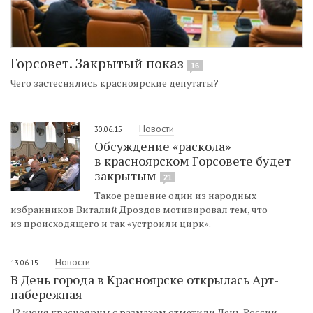
Горсовет. Закрытый показ
16
Чего застеснялись красноярские депутаты?
Новости
30.06.15
Обсуждение «раскола»
в красноярском Горсовете будет
закрытым
21
Такое решение один из народных
избранников Виталий Дроздов мотивировал тем, что
из происходящего и так «устроили цирк».
Новости
13.06.15
В День города в Красноярске открылась Арт-
набережная
12 июня красноярцы с размахом отметили День России