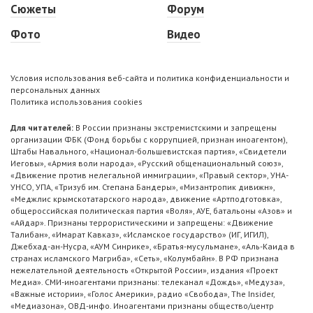
Сюжеты
Форум
Фото
Видео
Условия использования веб-сайта и политика конфиденциальности и
персональных данных
Политика использования cookies
Для читателей:
В России признаны экстремистскими и запрещены
организации ФБК (Фонд борьбы с коррупцией, признан иноагентом),
Штабы Навального, «Национал-большевистская партия», «Свидетели
Иеговы», «Армия воли народа», «Русский общенациональный союз»,
«Движение против нелегальной иммиграции», «Правый сектор», УНА-
УНСО, УПА, «Тризуб им. Степана Бандеры», «Мизантропик дивижн»,
«Меджлис крымскотатарского народа», движение «Артподготовка»,
общероссийская политическая партия «Воля», АУЕ, батальоны «Азов» и
«Айдар». Признаны террористическими и запрещены: «Движение
Талибан», «Имарат Кавказ», «Исламское государство» (ИГ, ИГИЛ),
Джебхад-ан-Нусра, «АУМ Синрике», «Братья-мусульмане», «Аль-Каида в
странах исламского Магриба», «Сеть», «Колумбайн». В РФ признана
нежелательной деятельность «Открытой России», издания «Проект
Медиа». СМИ-иноагентами признаны: телеканал «Дождь», «Медуза»,
«Важные истории», «Голос Америки», радио «Свобода», The Insider,
«Медиазона», ОВД-инфо. Иноагентами признаны общество/центр