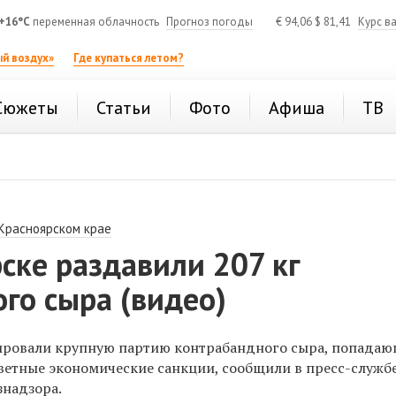
+16°C
переменная облачность
Прогноз погоды
€
94,06
$
81,41
Курс в
й воздух»
Где купаться летом?
Сюжеты
Статьи
Фото
Афиша
ТВ
 Красноярском крае
ске раздавили 207 кг
го сыра (видео)
ировали крупную партию контрабандного сыра, попадаю
ветные экономические санкции, сообщили в пресс-служб
знадзора.