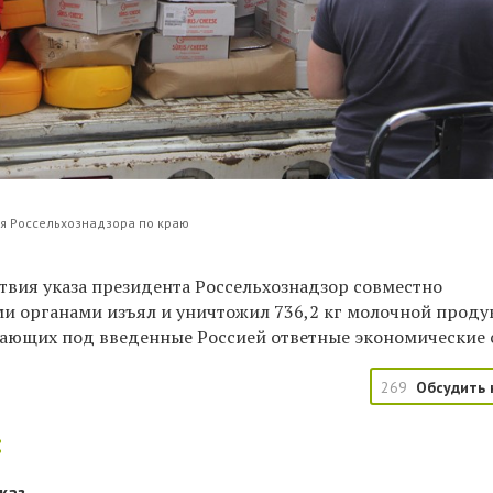
я Россельхознадзора по краю
ствия указа президента Россельхознадзор совместно
и органами изъял и уничтожил 736,2 кг молочной прод
дающих под введенные Россией ответные экономические 
269
Обсудить 
:
каз