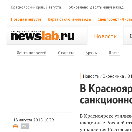
Красноярский край, 7 августа
обновлено: десять минут назад
Погода в августе
Карта отключений воды
Спецпроект «Чисты
Новости
Лента новостей
Сюжеты
Архив
Досье
/
,
Новости
Экономика
В
В Краснояр
санкционно
В Красноярске утилиз
18 августа 2015 10:39
введенные Россией от
269
управления Россельхо