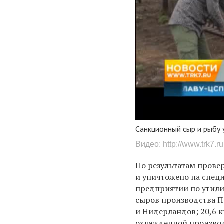
Санкционный сыр и рыбу 
Видео:
http://www.trk7.ru
По результатам прове
и уничтожено на спец
предприятии по утили
сыров производства 
и Нидерландов; 20,6 к
охлажденной производ