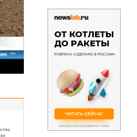
ства
ько