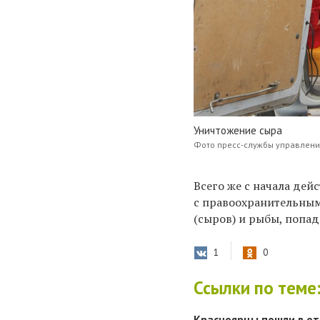
Уничтожение сыра
Фото пресс-службы управлени
Всего же с начала дей
с правоохранительным
(сыров) и рыбы, попа
1
0
Ссылки по теме
Красноярцы пошли в от