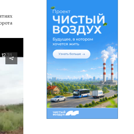
ятиях
орота