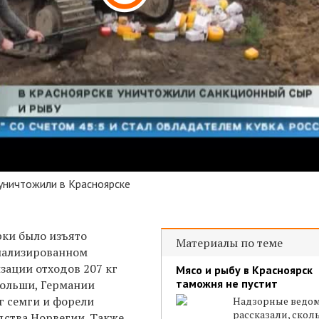
уничтожили в Красноярске
рки было изъято
Материалы по теме
иализированном
зации отходов 207 кг
Мясо и рыбу в Красноярск
таможня не пустит
Польши, Германии
г семги и форели
Надзорные ведом
рассказали, скол
ства Норвегии. Также