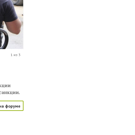
1 из 3
укции
санкции.
на форуме