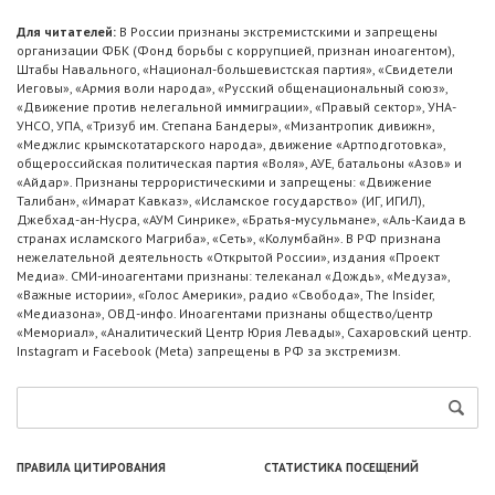
Для читателей:
В России признаны экстремистскими и запрещены
организации ФБК (Фонд борьбы с коррупцией, признан иноагентом),
Штабы Навального, «Национал-большевистская партия», «Свидетели
Иеговы», «Армия воли народа», «Русский общенациональный союз»,
«Движение против нелегальной иммиграции», «Правый сектор», УНА-
УНСО, УПА, «Тризуб им. Степана Бандеры», «Мизантропик дивижн»,
«Меджлис крымскотатарского народа», движение «Артподготовка»,
общероссийская политическая партия «Воля», АУЕ, батальоны «Азов» и
«Айдар». Признаны террористическими и запрещены: «Движение
Талибан», «Имарат Кавказ», «Исламское государство» (ИГ, ИГИЛ),
Джебхад-ан-Нусра, «АУМ Синрике», «Братья-мусульмане», «Аль-Каида в
странах исламского Магриба», «Сеть», «Колумбайн». В РФ признана
нежелательной деятельность «Открытой России», издания «Проект
Медиа». СМИ-иноагентами признаны: телеканал «Дождь», «Медуза»,
«Важные истории», «Голос Америки», радио «Свобода», The Insider,
«Медиазона», ОВД-инфо. Иноагентами признаны общество/центр
«Мемориал», «Аналитический Центр Юрия Левады», Сахаровский центр.
Instagram и Facebook (Metа) запрещены в РФ за экстремизм.
ПРАВИЛА ЦИТИРОВАНИЯ
СТАТИСТИКА ПОСЕЩЕНИЙ