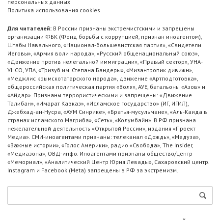
персональных данных
Политика использования cookies
Для читателей:
В России признаны экстремистскими и запрещены
организации ФБК (Фонд борьбы с коррупцией, признан иноагентом),
Штабы Навального, «Национал-большевистская партия», «Свидетели
Иеговы», «Армия воли народа», «Русский общенациональный союз»,
«Движение против нелегальной иммиграции», «Правый сектор», УНА-
УНСО, УПА, «Тризуб им. Степана Бандеры», «Мизантропик дивижн»,
«Меджлис крымскотатарского народа», движение «Артподготовка»,
общероссийская политическая партия «Воля», АУЕ, батальоны «Азов» и
«Айдар». Признаны террористическими и запрещены: «Движение
Талибан», «Имарат Кавказ», «Исламское государство» (ИГ, ИГИЛ),
Джебхад-ан-Нусра, «АУМ Синрике», «Братья-мусульмане», «Аль-Каида в
странах исламского Магриба», «Сеть», «Колумбайн». В РФ признана
нежелательной деятельность «Открытой России», издания «Проект
Медиа». СМИ-иноагентами признаны: телеканал «Дождь», «Медуза»,
«Важные истории», «Голос Америки», радио «Свобода», The Insider,
«Медиазона», ОВД-инфо. Иноагентами признаны общество/центр
«Мемориал», «Аналитический Центр Юрия Левады», Сахаровский центр.
Instagram и Facebook (Metа) запрещены в РФ за экстремизм.