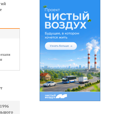
тий
е
иехали
ры
ет
 1996
ольшого