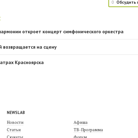
0
Обсудить 
:
лармонии откроет концерт симфонического оркестра
 возвращается на сцену
атрах Красноярска
NEWSLAB
Новости
Афиша
Статьи
ТВ-Программа
Сюжеты
Форум