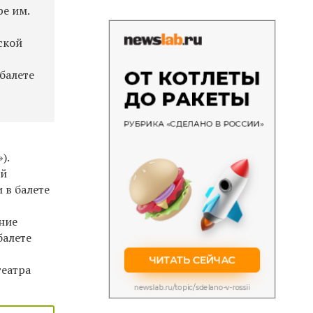
ре им.
ской
балете
).
ей
 в балете
ение
балете
театра