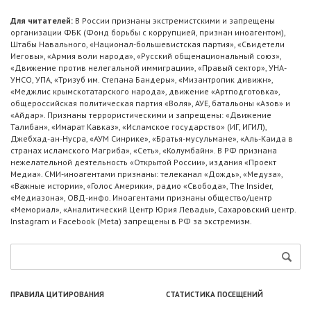
Для читателей:
В России признаны экстремистскими и запрещены
организации ФБК (Фонд борьбы с коррупцией, признан иноагентом),
Штабы Навального, «Национал-большевистская партия», «Свидетели
Иеговы», «Армия воли народа», «Русский общенациональный союз»,
«Движение против нелегальной иммиграции», «Правый сектор», УНА-
УНСО, УПА, «Тризуб им. Степана Бандеры», «Мизантропик дивижн»,
«Меджлис крымскотатарского народа», движение «Артподготовка»,
общероссийская политическая партия «Воля», АУЕ, батальоны «Азов» и
«Айдар». Признаны террористическими и запрещены: «Движение
Талибан», «Имарат Кавказ», «Исламское государство» (ИГ, ИГИЛ),
Джебхад-ан-Нусра, «АУМ Синрике», «Братья-мусульмане», «Аль-Каида в
странах исламского Магриба», «Сеть», «Колумбайн». В РФ признана
нежелательной деятельность «Открытой России», издания «Проект
Медиа». СМИ-иноагентами признаны: телеканал «Дождь», «Медуза»,
«Важные истории», «Голос Америки», радио «Свобода», The Insider,
«Медиазона», ОВД-инфо. Иноагентами признаны общество/центр
«Мемориал», «Аналитический Центр Юрия Левады», Сахаровский центр.
Instagram и Facebook (Metа) запрещены в РФ за экстремизм.
ПРАВИЛА ЦИТИРОВАНИЯ
СТАТИСТИКА ПОСЕЩЕНИЙ