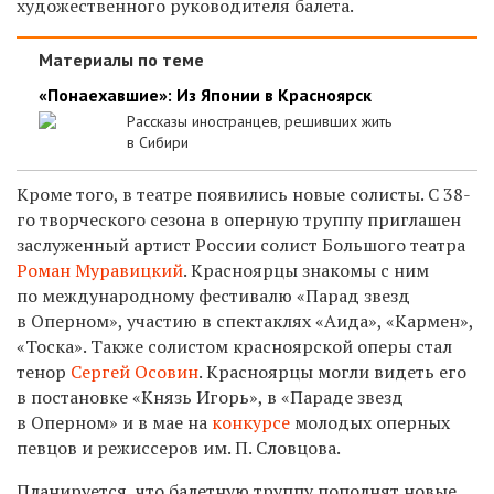
художественного руководителя балета.
Материалы по теме
«Понаехавшие»: Из Японии в Красноярск
Рассказы иностранцев, решивших жить
в Сибири
Кроме того, в театре появились новые солисты. С 38-
го творческого сезона в оперную труппу приглашен
заслуженный артист России солист Большого театра
Роман Муравицкий
. Красноярцы знакомы с ним
по международному фестивалю «Парад звезд
в Оперном», участию в спектаклях «Аида», «Кармен»,
«Тоска». Также солистом красноярской оперы стал
тенор
Сергей Осовин
. Красноярцы могли видеть его
в постановке «Князь Игорь», в «Параде звезд
в Оперном» и в мае на
конкурсе
молодых оперных
певцов и режиссеров им. П. Словцова.
Планируется, что балетную труппу пополнят новые