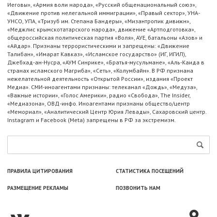
Иеговы», «Армия воли народа», «Русский общенациональный союз»,
«Движение против нелегальной иммиграции», «Правый сектор», УНА-
УНСО, УПА, «Тризуб им. Степана Бандеры», «Мизантропик дивижн»,
«Меджлис крымскотатарского народа», движение «Артподготовка»,
общероссийская политическая партия «Воля», АУЕ, батальоны «Азов» и
«Айдар». Признаны террористическими и запрещены: «Движение
Талибан», «Имарат Кавказ», «Исламское государство» (ИГ, ИГИЛ),
Джебхад-ан-Нусра, «АУМ Синрике», «Братья-мусульмане», «Аль-Каида в
странах исламского Магриба», «Сеть», «Колумбайн». В РФ признана
нежелательной деятельность «Открытой России», издания «Проект
Медиа». СМИ-иноагентами признаны: телеканал «Дождь», «Медуза»,
«Важные истории», «Голос Америки», радио «Свобода», The Insider,
«Медиазона», ОВД-инфо. Иноагентами признаны общество/центр
«Мемориал», «Аналитический Центр Юрия Левады», Сахаровский центр.
Instagram и Facebook (Metа) запрещены в РФ за экстремизм.
ПРАВИЛА ЦИТИРОВАНИЯ
СТАТИСТИКА ПОСЕЩЕНИЙ
РАЗМЕЩЕНИЕ РЕКЛАМЫ
ПОЗВОНИТЬ НАМ