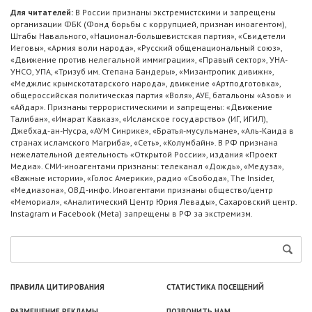
Для читателей:
В России признаны экстремистскими и запрещены
организации ФБК (Фонд борьбы с коррупцией, признан иноагентом),
Штабы Навального, «Национал-большевистская партия», «Свидетели
Иеговы», «Армия воли народа», «Русский общенациональный союз»,
«Движение против нелегальной иммиграции», «Правый сектор», УНА-
УНСО, УПА, «Тризуб им. Степана Бандеры», «Мизантропик дивижн»,
«Меджлис крымскотатарского народа», движение «Артподготовка»,
общероссийская политическая партия «Воля», АУЕ, батальоны «Азов» и
«Айдар». Признаны террористическими и запрещены: «Движение
Талибан», «Имарат Кавказ», «Исламское государство» (ИГ, ИГИЛ),
Джебхад-ан-Нусра, «АУМ Синрике», «Братья-мусульмане», «Аль-Каида в
странах исламского Магриба», «Сеть», «Колумбайн». В РФ признана
нежелательной деятельность «Открытой России», издания «Проект
Медиа». СМИ-иноагентами признаны: телеканал «Дождь», «Медуза»,
«Важные истории», «Голос Америки», радио «Свобода», The Insider,
«Медиазона», ОВД-инфо. Иноагентами признаны общество/центр
«Мемориал», «Аналитический Центр Юрия Левады», Сахаровский центр.
Instagram и Facebook (Metа) запрещены в РФ за экстремизм.
ПРАВИЛА ЦИТИРОВАНИЯ
СТАТИСТИКА ПОСЕЩЕНИЙ
РАЗМЕЩЕНИЕ РЕКЛАМЫ
ПОЗВОНИТЬ НАМ