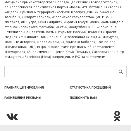
«Меджлис крымскотатарского народа», движение «Артподготовка»,
общероссийская политическая партия «Воля», АУЕ, батальоны «Азов» и
«Айдар». Признаны террористическими и запрещены: «Движение
Талибан», «Имарат Кавказ», «Исламское государство» (ИГ, ИГИЛ),
Джебхад-ан-Нусра, «АУМ Синрике», «Братья-мусульмане», «Аль-Каида в
странах исламского Магриба», «Сеть», «Колумбайн». В РФ признана
нежелательной деятельность «Открытой России», издания «Проект
Медиа». СМИ-иноагентами признаны: телеканал «Дождь», «Медуза»,
«Важные истории», «Голос Америки», радио «Свобода», The Insider,
«Медиазона», ОВД-инфо. Иноагентами признаны общество/центр
«Мемориал», «Аналитический Центр Юрия Левады», Сахаровский центр.
Instagram и Facebook (Metа) запрещены в РФ за экстремизм.
ПРАВИЛА ЦИТИРОВАНИЯ
СТАТИСТИКА ПОСЕЩЕНИЙ
РАЗМЕЩЕНИЕ РЕКЛАМЫ
ПОЗВОНИТЬ НАМ