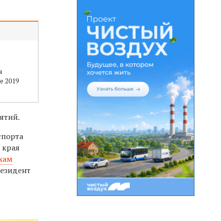
я
е 2019
ятий.
спорта
р края
хам
резидент