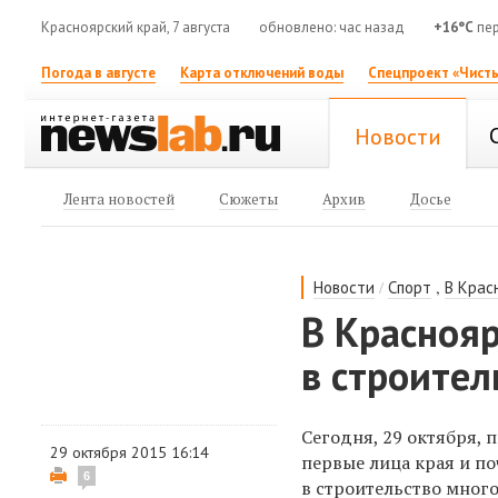
Красноярский край, 7 августа
обновлено: час назад
+16°C
пер
Погода в августе
Карта отключений воды
Спецпроект «Чисты
Новости
Лента новостей
Сюжеты
Архив
Досье
/
,
Новости
Спорт
В Крас
В Красноя
в строите
Сегодня, 29 октября,
29 октября 2015 16:14
первые лица края и по
6
в строительство мног