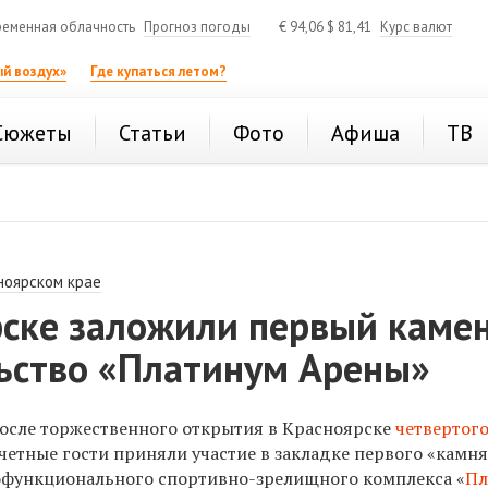
еменная облачность
Прогноз погоды
€
94,06
$
81,41
Курс валют
й воздух»
Где купаться летом?
Сюжеты
Статьи
Фото
Афиша
ТВ
ноярском крае
рске заложили первый каме
льство «Платинум Арены»
 после торжественного открытия в Красноярске
четвертого
четные гости приняли участие в закладке первого «камня
офункционального спортивно-зрелищного комплекса «
Пл