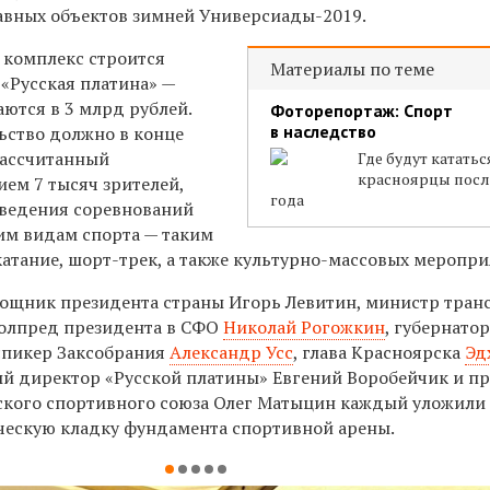
лавных объектов зимней Универсиады-2019.
 комплекс строится
Материалы по теме
 «Русская платина» —
ются в 3 млрд рублей.
Фоторепортаж: Спорт
в наследство
ьство должно в конце
рассчитанный
Где будут кататьс
красноярцы посл
ем 7 тысяч зрителей,
года
оведения соревнований
им видам спорта — таким
катание, шорт-трек, а также культурно-массовых меропри
ощник президента страны Игорь Левитин, министр тран
полпред президента в СФО
Николай Рогожкин
, губернато
 спикер Заксобрания
Александр Усс
, глава Красноярска
Эд
ый директор «Русской платины» Евгений Воробейчик и п
ского спортивного союза Олег Матыцин каждый уложили
ческую кладку фундамента спортивной арены.