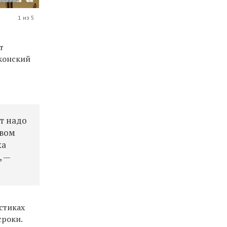
1 из 5
т
конский
т надо
твом
ка
, —
стиках
сроки.