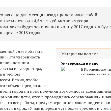
орая еще два месяца назад представляла собой
везли отсюда 4,5 тыс. куб. метров мусора, —
комплекса будет закончено к концу 2017 года, он буде
квартале 2018 года».
еменной сдаче объекта
Материалы по теме
ин: «Эта уверенность
тивной позиции
Универсиада и надо
льства и губернатора,
В Красноярске и
а и тесном
«хозяев» Универ
несом. Важно, чтобы
этот объект превратился
жители города и края получили возможность здесь занима
приходили дети, чтобы проводились соревнования». В за
л, что все работы, предусмотренные планом подготовки
ются в срок. «У нас впереди чуть более трех лет, и у мен