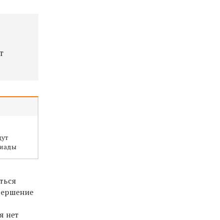
т
щут
сиады
ться
вершение
я нет