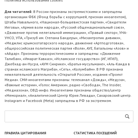
Политика использования cookies
Для читателей:
В России признаны экстремистскими и запрещены
организации ФБК (Фонд борьбы с коррупцией, признан иноагентом),
Штабы Навального, «Национал-большевистская партия», «Свидетели
Иеговы», «Армия воли народа», «Русский общенациональный союз»,
«Движение против нелегальной иммиграции», «Правый сектор», УНА-
УНСО, УПА, «Тризуб им. Степана Бандеры», «Мизантропик дивижн»,
«Меджлис крымскотатарского народа», движение «Артподготовка»,
общероссийская политическая партия «Воля», АУЕ, батальоны «Азов» и
«Айдар». Признаны террористическими и запрещены: «Движение
Талибан», «Имарат Кавказ», «Исламское государство» (ИГ, ИГИЛ),
Джебхад-ан-Нусра, «АУМ Синрике», «Братья-мусульмане», «Аль-Каида в
странах исламского Магриба», «Сеть», «Колумбайн». В РФ признана
нежелательной деятельность «Открытой России», издания «Проект
Медиа». СМИ-иноагентами признаны: телеканал «Дождь», «Медуза»,
«Важные истории», «Голос Америки», радио «Свобода», The Insider,
«Медиазона», ОВД-инфо. Иноагентами признаны общество/центр
«Мемориал», «Аналитический Центр Юрия Левады», Сахаровский центр.
Instagram и Facebook (Metа) запрещены в РФ за экстремизм.
ПРАВИЛА ЦИТИРОВАНИЯ
СТАТИСТИКА ПОСЕЩЕНИЙ