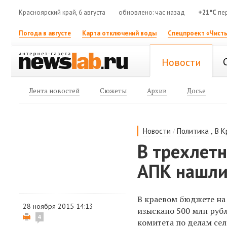
Красноярский край, 6 августа
обновлено: час назад
+21°C
пер
Погода в августе
Карта отключений воды
Спецпроект «Чисты
Новости
Лента новостей
Сюжеты
Архив
Досье
/
,
Новости
Политика
В К
В трехлет
АПК нашли
В краевом бюджете на
28 ноября 2015 14:13
изыскано 500 млн рубл
4
комитета по делам с