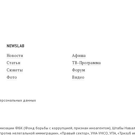
NEWSLAB
Новости
Афиша
Статьи
ТВ-Программа
Сюжеты
Форум
Фото
Видео
персональных данных
низации ФБК (Фонд борьбы с коррупцией, признан иноагентом), Штабы Навал
ротив нелегальной иммиграции», «Правый сектор», УНА-УНСО, УПА, «Тризуб и