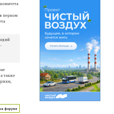
 комитета
в первом
ета
сидий
—
рае
 а также
ержки,
на форуме