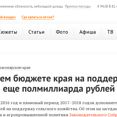
еменная облачность, небольшой дождь
Прогноз погоды
€
94,06
$
81,
й воздух»
Где купаться летом?
Сюжеты
Статьи
Фото
Афиша
ТВ
расноярском крае
нем бюджете края на подде
 еще полмиллиарда рублей
 2016 год и плановый период 2017–2018 годов дополнит
ей на поддержку сельского хозяйства. Об этом на заседа
ела и агропромышленной политики
Законодательного Соб