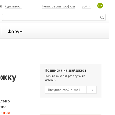
18+
41
Курс валют
Регистрация профиля
Войти
Форум
Подписка на дайджест
ржку
Рассылка выходит раз в сутки по
вечерам.
ельно
нии
рания