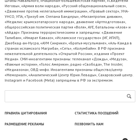
Штабы Навального, «Национал-большевистская партия», «Свидетели
Иеговы», «Армия воли народа», «Русский общенациональный союз»,
«Движение против нелегальной иммиграции», «Правый сектор», УНА-
УНСО, УПА, «Тризуб им. Степана Бандеры», «Мизантропик дивижн»,
«Меджлис крымскотатарского народа», движение «Артподготовка»,
общероссийская политическая партия «Воля», АУЕ, батальоны «Азов» и
«Айдар». Признаны террористическими и запрещены: «Движение
Талибан», «Имарат Кавказ», «Исламское государство» (ИГ, ИГИЛ),
Джебхад-ан-Нусра, «АУМ Синрике», «Братья-мусульмане», «Аль-Каида в
странах исламского Магриба», «Сеть», «Колумбайн». В РФ признана
нежелательной деятельность «Открытой России», издания «Проект
Медиа». СМИ-иноагентами признаны: телеканал «Дождь», «Медуза»,
«Важные истории», «Голос Америки», радио «Свобода», The Insider,
«Медиазона», ОВД-инфо. Иноагентами признаны общество/центр
«Мемориал», «Аналитический Центр Юрия Левады», Сахаровский центр.
Instagram и Facebook (Metа) запрещены в РФ за экстремизм.
ПРАВИЛА ЦИТИРОВАНИЯ
СТАТИСТИКА ПОСЕЩЕНИЙ
РАЗМЕЩЕНИЕ РЕКЛАМЫ
ПОЗВОНИТЬ НАМ