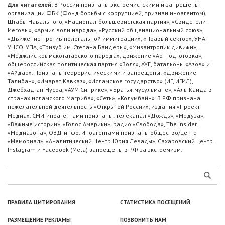
Для читателей:
В России признаны экстремистскими и запрещены
организации ФБК (Фонд борьбы с коррупцией, признан иноагентом),
Штабы Навального, «Национал-большевистская партия», «Свидетели
Иеговы», «Армия воли народа», «Русский общенациональный союз»,
«Движение против нелегальной иммиграции», «Правый сектор», УНА-
УНСО, УПА, «Тризуб им. Степана Бандеры», «Мизантропик дивижн»,
«Меджлис крымскотатарского народа», движение «Артподготовка»,
общероссийская политическая партия «Воля», АУЕ, батальоны «Азов» и
«Айдар». Признаны террористическими и запрещены: «Движение
Талибан», «Имарат Кавказ», «Исламское государство» (ИГ, ИГИЛ),
Джебхад-ан-Нусра, «АУМ Синрике», «Братья-мусульмане», «Аль-Каида в
странах исламского Магриба», «Сеть», «Колумбайн». В РФ признана
нежелательной деятельность «Открытой России», издания «Проект
Медиа». СМИ-иноагентами признаны: телеканал «Дождь», «Медуза»,
«Важные истории», «Голос Америки», радио «Свобода», The Insider,
«Медиазона», ОВД-инфо. Иноагентами признаны общество/центр
«Мемориал», «Аналитический Центр Юрия Левады», Сахаровский центр.
Instagram и Facebook (Metа) запрещены в РФ за экстремизм.
ПРАВИЛА ЦИТИРОВАНИЯ
СТАТИСТИКА ПОСЕЩЕНИЙ
РАЗМЕЩЕНИЕ РЕКЛАМЫ
ПОЗВОНИТЬ НАМ