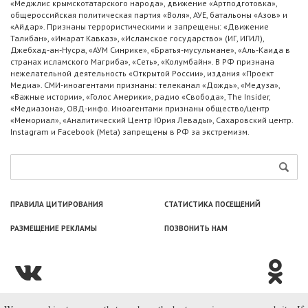
«Меджлис крымскотатарского народа», движение «Артподготовка»,
общероссийская политическая партия «Воля», АУЕ, батальоны «Азов» и
«Айдар». Признаны террористическими и запрещены: «Движение
Талибан», «Имарат Кавказ», «Исламское государство» (ИГ, ИГИЛ),
Джебхад-ан-Нусра, «АУМ Синрике», «Братья-мусульмане», «Аль-Каида в
странах исламского Магриба», «Сеть», «Колумбайн». В РФ признана
нежелательной деятельность «Открытой России», издания «Проект
Медиа». СМИ-иноагентами признаны: телеканал «Дождь», «Медуза»,
«Важные истории», «Голос Америки», радио «Свобода», The Insider,
«Медиазона», ОВД-инфо. Иноагентами признаны общество/центр
«Мемориал», «Аналитический Центр Юрия Левады», Сахаровский центр.
Instagram и Facebook (Metа) запрещены в РФ за экстремизм.
ПРАВИЛА ЦИТИРОВАНИЯ
СТАТИСТИКА ПОСЕЩЕНИЙ
РАЗМЕЩЕНИЕ РЕКЛАМЫ
ПОЗВОНИТЬ НАМ