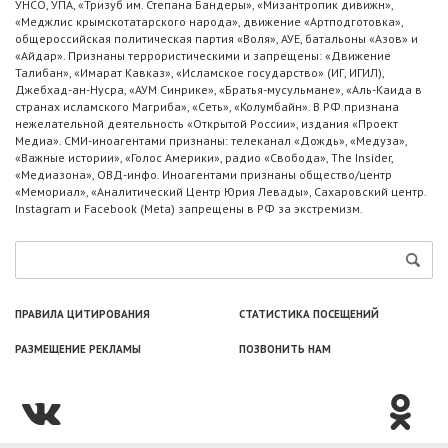
УНСО, УПА, «Тризуб им. Степана Бандеры», «Мизантропик дивижн»,
«Меджлис крымскотатарского народа», движение «Артподготовка»,
общероссийская политическая партия «Воля», АУЕ, батальоны «Азов» и
«Айдар». Признаны террористическими и запрещены: «Движение
Талибан», «Имарат Кавказ», «Исламское государство» (ИГ, ИГИЛ),
Джебхад-ан-Нусра, «АУМ Синрике», «Братья-мусульмане», «Аль-Каида в
странах исламского Магриба», «Сеть», «Колумбайн». В РФ признана
нежелательной деятельность «Открытой России», издания «Проект
Медиа». СМИ-иноагентами признаны: телеканал «Дождь», «Медуза»,
«Важные истории», «Голос Америки», радио «Свобода», The Insider,
«Медиазона», ОВД-инфо. Иноагентами признаны общество/центр
«Мемориал», «Аналитический Центр Юрия Левады», Сахаровский центр.
Instagram и Facebook (Metа) запрещены в РФ за экстремизм.
ПРАВИЛА ЦИТИРОВАНИЯ
СТАТИСТИКА ПОСЕЩЕНИЙ
РАЗМЕЩЕНИЕ РЕКЛАМЫ
ПОЗВОНИТЬ НАМ