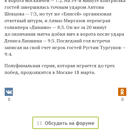
в ворота москвичей — 7:2. На 59-й минуте контратака
гостей завершилась точным ударом Антона
Шевцова —
7:3,
н
о тут же «Енисей» организовал
ответный штурм, и Алмаз Миргазов переиграл
голкипера «Динамо»
— 8:3.
Он же
за 20 минут
до окончания матча добил мяч в ворота после удара
Дениса Лапшина — 9:3.
Последний гол встречи
записал на свой счет игрок гостей
Рустам Тургунов —
9:4.
Полуфинальная серия, которая играется до трех
побед,
продолжится в Москве 18 марта.
0
0
11
Обсудить на форуме