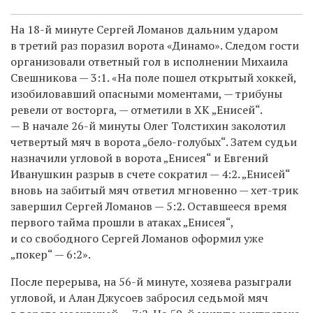
На 18-й минуте Сергей Ломанов дальним ударом
в третий раз поразил ворота «Динамо». Следом гости
организовали ответный гол в исполнении Михаила
Свешникова — 3:1. «На поле пошел открытый хоккей,
изобиловавший опасными моментами, — трибуны
ревели от восторга, — отметили в ХК „Енисей“.
— В начале 26-й минуты Олег Толстихин заколотил
четвертый мяч в ворота „бело-голубых“. Затем судьи
назначили угловой в ворота „Енисея“ и Евгений
Иванушкин разрыв в счете сократил — 4:2. „Енисей“
вновь на забитый мяч ответил мгновенно — хет-трик
завершил Сергей Ломанов — 5:2. Оставшееся время
первого тайма прошли в атаках „Енисея“,
и со свободного Сергей Ломанов оформил уже
„покер“ — 6:2».
После перерыва, на 56-й минуте, хозяева разыграли
угловой, и Алан Джусоев забросил седьмой мяч