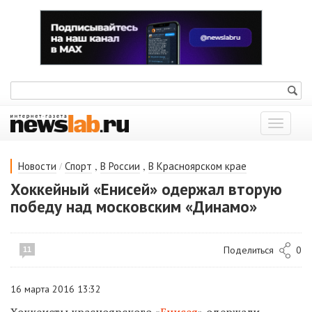
Показат
меню
/
,
,
Новости
Спорт
В России
В Красноярском крае
Хоккейный «Енисей» одержал вторую
победу над московским «Динамо»
Поделиться
0
11
16 марта 2016 13:32
Хоккеисты красноярского «
Енисея
» одержали