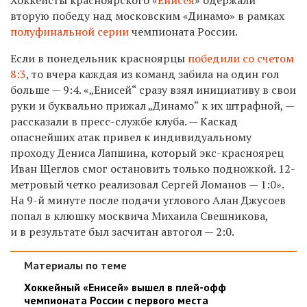
вторую победу над московским «Динамо» в рамках
полуфинальной серии
чемпионата России.
Если в понедельник красноярцы
победили со счетом
8:3
, то вчера каждая из команд забила на один гол
больше — 9:4. «„Енисей“ сразу взял инициативу в свои
руки и буквально прижал „Динамо“ к их штрафной, —
рассказали в пресс-службе клуба. — Каскад
опаснейших атак привел к индивидуальному
проходу Дениса Лапшина, который экс-красноярец
Иван Щеглов смог остановить только подножкой. 12-
метровый четко реализовал Сергей Ломанов — 1:0».
На 9-й минуте после подачи углового Алан Джусоев
попал в клюшку москвича Михаила Свешникова,
и в результате был засчитан автогол — 2:0.
Материалы по теме
Хоккейный «Енисей» вышел в плей-офф
чемпионата России с первого места