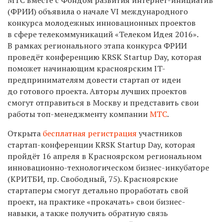
(ФРИИ) объяв
ила
о начале VI международного
конкурса молодежных инновационных проектов
в сфере телекоммуникаций «Телеком Идея 2016».
В рамках регионального этапа конкурса ФРИИ
проведёт конференцию KRSK Startup Day, которая
поможет
начинающим красноярским
IT
-
предпринимателям
довести стартап от идеи
до готового проекта. Авторы лучших проектов
смогут отправиться в Москву и представить свои
работы
топ-менеджменту компании
МТС
.
Открыта
бесплатная регистрация
участников
стартап-конференции KRSK Startup Day, которая
пройдёт 16 апреля в Красноярском региональном
инновационно-технологическом бизнес-инкубаторе
(КРИТБИ, пр. Свободный, 75).
К
расноярски
е
стартапер
ы
смогут
детально проработать свой
проект,
на практике «прокачать» свои бизнес-
навыки
, а также получить обратную связь