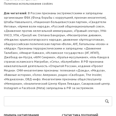
Политика использования cookies
Для читателей:
В России признаны экстремистскими и запрещены
организации ФБК (Фонд борьбы с коррупцией, признан иноагентом),
Штабы Навального, «Национал-большевистская партия», «Свидетели
Иеговы», «Армия воли народа», «Русский общенациональный союз»,
«Движение против нелегальной иммиграции», «Правый сектор», УНА-
УНСО, УПА, «Тризуб им. Степана Бандеры», «Мизантропик дивижн»,
«Меджлис крымскотатарского народа», движение «Артподготовка»,
общероссийская политическая партия «Воля», АУЕ, батальоны «Азов» и
«Айдар». Признаны террористическими и запрещены: «Движение
Талибан», «Имарат Кавказ», «Исламское государство» (ИГ, ИГИЛ),
Джебхад-ан-Нусра, «АУМ Синрике», «Братья-мусульмане», «Аль-Каида в
странах исламского Магриба», «Сеть», «Колумбайн». В РФ признана
нежелательной деятельность «Открытой России», издания «Проект
Медиа». СМИ-иноагентами признаны: телеканал «Дождь», «Медуза»,
«Важные истории», «Голос Америки», радио «Свобода», The Insider,
«Медиазона», ОВД-инфо. Иноагентами признаны общество/центр
«Мемориал», «Аналитический Центр Юрия Левады», Сахаровский центр.
Instagram и Facebook (Metа) запрещены в РФ за экстремизм.
ПРАВИЛА ЦИТИРОВАНИЯ
СТАТИСТИКА ПОСЕЩЕНИЙ