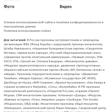
Фото
Видео
Условия использования веб-сайта и политика конфиденциальности и
персональных данных
Политика использования cookies
Для читателей:
В России признаны экстремистскими и запрещены
организации ФБК (Фонд борьбы с коррупцией, признан иноагентом),
Штабы Навального, «Национал-большевистская партия», «Свидетели
Иеговы», «Армия воли народа», «Русский общенациональный союз»,
«Движение против нелегальной иммиграции», «Правый сектор», УНА-
УНСО, УПА, «Тризуб им. Степана Бандеры», «Мизантропик дивижн»,
«Меджлис крымскотатарского народа», движение «Артподготовка»,
общероссийская политическая партия «Воля», АУЕ, батальоны «Азов» и
«Айдар». Признаны террористическими и запрещены: «Движение
Талибан», «Имарат Кавказ», «Исламское государство» (ИГ, ИГИЛ),
Джебхад-ан-Нусра, «АУМ Синрике», «Братья-мусульмане», «Аль-Каида в
странах исламского Магриба», «Сеть», «Колумбайн». В РФ признана
нежелательной деятельность «Открытой России», издания «Проект
Медиа». СМИ-иноагентами признаны: телеканал «Дождь», «Медуза»,
«Важные истории», «Голос Америки», радио «Свобода», The Insider,
«Медиазона», ОВД-инфо. Иноагентами признаны общество/центр
«Мемориал», «Аналитический Центр Юрия Левады», Сахаровский центр.