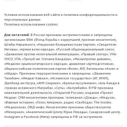
Условия использования веб-сайта и политика конфиденциальности и
персональных данных
Политика использования cookies
Для читателей:
В России признаны экстремистскими и запрещены
организации ФБК (Фонд борьбы с коррупцией, признан иноагентом),
Штабы Навального, «Национал-большевистская партия», «Свидетели
Иеговы», «Армия воли народа», «Русский общенациональный союз»,
«Движение против нелегальной иммиграции», «Правый сектор», УНА-
УНСО, УПА, «Тризуб им. Степана Бандеры», «Мизантропик дивижн»,
«Меджлис крымскотатарского народа», движение «Артподготовка»,
общероссийская политическая партия «Воля», АУЕ, батальоны «Азов» и
«Айдар». Признаны террористическими и запрещены: «Движение
Талибан», «Имарат Кавказ», «Исламское государство» (ИГ, ИГИЛ),
Джебхад-ан-Нусра, «АУМ Синрике», «Братья-мусульмане», «Аль-Каида в
странах исламского Магриба», «Сеть», «Колумбайн». В РФ признана
нежелательной деятельность «Открытой России», издания «Проект
Медиа». СМИ-иноагентами признаны: телеканал «Дождь», «Медуза»,
«Важные истории», «Голос Америки», радио «Свобода», The Insider,
«Медиазона», ОВД-инфо. Иноагентами признаны общество/центр
«Мемориал», «Аналитический Центр Юрия Левады», Сахаровский центр.
Instagram и Facebook (Metа) запрещены в РФ за экстремизм.