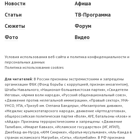
Новости
Афиша
Статьи
ТВ-Программа
Сюжеты
Форум
Фото
Видео
Условия использования веб-сайта и политика конфиденциальности и
персональных данных
Политика использования cookies
Для читателей:
В России признаны экстремистскими и запрещены
организации ФБК (Фонд борьбы с коррупцией, признан иноагентом),
Штабы Навального, «Национал-большевистская партия», «Свидетели
Иеговы», «Армия воли народа», «Русский общенациональный союз»,
«Движение против нелегальной иммиграции», «Правый сектор», УНА-
УНСО, УПА, «Тризуб им. Степана Бандеры», «Мизантропик дивижн»,
«Меджлис крымскотатарского народа», движение «Артподготовка»,
общероссийская политическая партия «Воля», АУЕ, батальоны «Азов» и
«Айдар». Признаны террористическими и запрещены: «Движение
Талибан», «Имарат Кавказ», «Исламское государство» (ИГ, ИГИЛ),
Джебхад-ан-Нусра, «АУМ Синрике», «Братья-мусульмане», «Аль-Каида в
странах исламского Магриба», «Сеть», «Колумбайн». В РФ признана