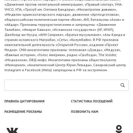
«Движение против нелегальной иммиграции», «Правый сектор», УНА-
УНСО, УПА, «Тризуб им. Степана Бандеры», «Мизантропик дивижн»,
«Меджлис крымскотатарского народа», движение «Артподготовка»,
общероссийская политическая партия «Воля», АУЕ, батальоны «Азов» и
«Айдар». Признаны террористическими и запрещены: «Движение
Талибан», «Имарат Кавказ», «Исламское государство» (ИГ, ИГИЛ),
Джебхад-ан-Нусра, «АУМ Синрике», «Братья-мусульмане», «Аль-Каида в
странах исламского Магриба», «Сеть», «Колумбайн». В РФ признана
нежелательной деятельность «Открытой России», издания «Проект
Медиа». СМИ-иноагентами признаны: телеканал «Дождь», «Медуза»,
«Важные истории», «Голос Америки», радио «Свобода», The Insider,
«Медиазона», ОВД-инфо. Иноагентами признаны общество/центр
«Мемориал», «Аналитический Центр Юрия Левады», Сахаровский центр.
Instagram и Facebook (Metа) запрещены в РФ за экстремизм.
ПРАВИЛА ЦИТИРОВАНИЯ
СТАТИСТИКА ПОСЕЩЕНИЙ
РАЗМЕЩЕНИЕ РЕКЛАМЫ
ПОЗВОНИТЬ НАМ