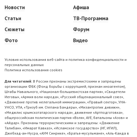
Новости
Афиша
Статьи
ТВ-Программа
Сюжеты
Форум
Фото
Видео
Условия использования веб-сайта и политика конфиденциальности и
персональных данных
Политика использования cookies
Для читателей:
В России признаны экстремистскими и запрещены
организации ФБК (Фонд борьбы с коррупцией, признан иноагентом),
Штабы Навального, «Национал-большевистская партия», «Свидетели
Иеговы», «Армия воли народа», «Русский общенациональный союз»,
«Движение против нелегальной иммиграции», «Правый сектор», УНА-
УНСО, УПА, «Тризуб им. Степана Бандеры», «Мизантропик дивижн»,
«Меджлис крымскотатарского народа», движение «Артподготовка»,
общероссийская политическая партия «Воля», АУЕ, батальоны «Азов» и
«Айдар». Признаны террористическими и запрещены: «Движение
Талибан», «Имарат Кавказ», «Исламское государство» (ИГ, ИГИЛ),
Джебхад-ан-Нусра, «АУМ Синрике», «Братья-мусульмане», «Аль-Каида в