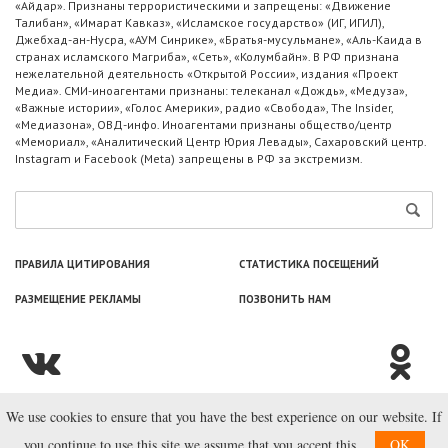
«Айдар». Признаны террористическими и запрещены: «Движение
Талибан», «Имарат Кавказ», «Исламское государство» (ИГ, ИГИЛ),
Джебхад-ан-Нусра, «АУМ Синрике», «Братья-мусульмане», «Аль-Каида в
странах исламского Магриба», «Сеть», «Колумбайн». В РФ признана
нежелательной деятельность «Открытой России», издания «Проект
Медиа». СМИ-иноагентами признаны: телеканал «Дождь», «Медуза»,
«Важные истории», «Голос Америки», радио «Свобода», The Insider,
«Медиазона», ОВД-инфо. Иноагентами признаны общество/центр
«Мемориал», «Аналитический Центр Юрия Левады», Сахаровский центр.
Instagram и Facebook (Metа) запрещены в РФ за экстремизм.
ПРАВИЛА ЦИТИРОВАНИЯ
СТАТИСТИКА ПОСЕЩЕНИЙ
РАЗМЕЩЕНИЕ РЕКЛАМЫ
ПОЗВОНИТЬ НАМ
We use cookies to ensure that you have the best experience on our website. If
© ООО «Лаборатория Новоcтей», 2003—2026.
you continue to use this site we assume that you accept this.
OK