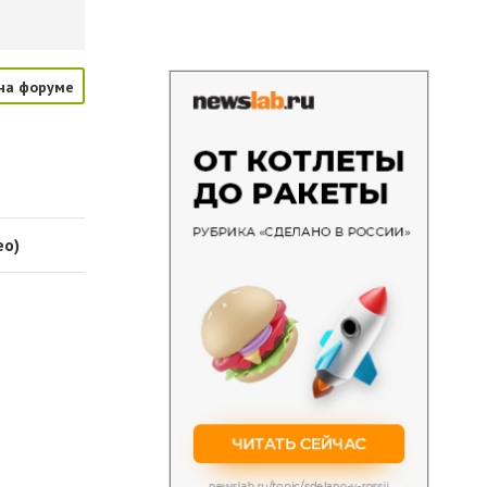
на форуме
ео)