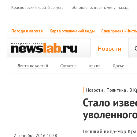
Красноярский край, 6 августа
обновлено: десять минут назад
Погода в августе
Карта отключений воды
Спецпроект «Чисты
Новости
Лента новостей
Сюжеты
Архив
Досье
/
,
Новости
Политика
В К
Стало изве
уволенного
Бывший вицэ-мэр Кра
2 сентября 2016 10:28