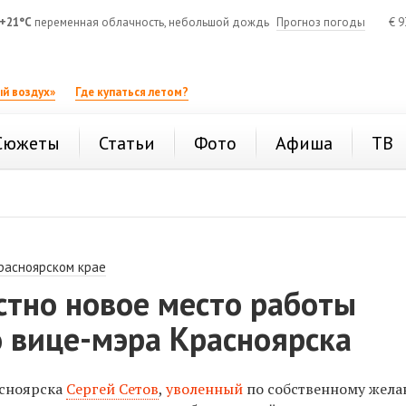
+21°C
переменная облачность, небольшой дождь
Прогноз погоды
€
9
й воздух»
Где купаться летом?
Сюжеты
Статьи
Фото
Афиша
ТВ
расноярском крае
стно новое место работы
 вице-мэра Красноярска
сноярска
Сергей Сетов
,
уволенный
по собственному жел