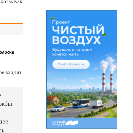
аботы. Как
оярске
ое входит
о
ужбы
шее
ть