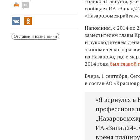
только 31 августа, уж
13
сообщает ИА «Запад24»
«Назаровомежрайгаз».
Напомним, с 2014 по 2
заместителем главы К
Отставки и назначения
и руководителем депа
экономического разви
из Назарово, где с мар
2014 года
был главой 
Вчера, 1 сентября, Се
в состав АО «Краснояр
«Я вернулся в 
профессиональ
„Назаровомежр
ИА «Запад24».
время планиру