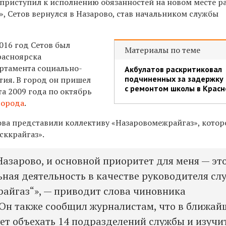
е приступил к исполнению обязанностей на новом месте р
, Сетов вернулся в Назарово, став начальником службы
016 год Сетов был
Материалы по теме
расноярска
ртамента социально-
Акбулатов раскритиковал
подчиненных за задержку
тия. В город он пришел
с ремонтом школы в Красн
та 2009 года по октябрь
города
.
това представили коллективу «Назаровомежрайгаз», котор
сккрайгаз».
Назарово, и основной приоритет для меня — эт
ная деятельность в качестве руководителя сл
айгаз“», — приводит слова чиновника
 Он также сообщил журналистам, что в ближай
ет объехать 14 подразделений службы и изучи