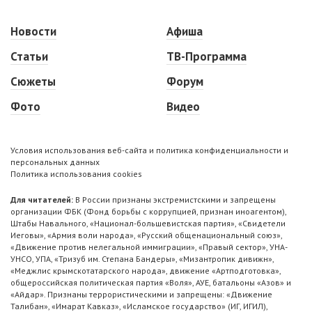
Новости
Афиша
Статьи
ТВ-Программа
Сюжеты
Форум
Фото
Видео
Условия использования веб-сайта и политика конфиденциальности и
персональных данных
Политика использования cookies
Для читателей:
В России признаны экстремистскими и запрещены
организации ФБК (Фонд борьбы с коррупцией, признан иноагентом),
Штабы Навального, «Национал-большевистская партия», «Свидетели
Иеговы», «Армия воли народа», «Русский общенациональный союз»,
«Движение против нелегальной иммиграции», «Правый сектор», УНА-
УНСО, УПА, «Тризуб им. Степана Бандеры», «Мизантропик дивижн»,
«Меджлис крымскотатарского народа», движение «Артподготовка»,
общероссийская политическая партия «Воля», АУЕ, батальоны «Азов» и
«Айдар». Признаны террористическими и запрещены: «Движение
Талибан», «Имарат Кавказ», «Исламское государство» (ИГ, ИГИЛ),